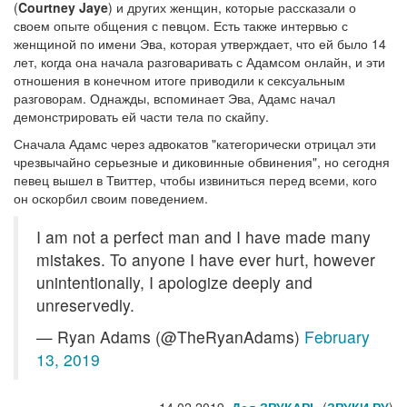
(
Courtney Jaye
) и других женщин, которые рассказали о
своем опыте общения с певцом. Есть также интервью с
женщиной по имени Эва, которая утверждает, что ей было 14
лет, когда она начала разговаривать с Адамсом онлайн, и эти
отношения в конечном итоге приводили к сексуальным
разговорам. Однажды, вспоминает Эва, Адамс начал
демонстрировать ей части тела по скайпу.
Сначала Адамс через адвокатов "категорически отрицал эти
чрезвычайно серьезные и диковинные обвинения", но сегодня
певец вышел в Твиттер, чтобы извиниться перед всеми, кого
он оскорбил своим поведением.
I am not a perfect man and I have made many
mistakes. To anyone I have ever hurt, however
unintentionally, I apologize deeply and
unreservedly.
— Ryan Adams (@TheRyanAdams)
February
13, 2019
14.02.2019,
Дед ЗВУКАРЬ
(
ЗВУКИ РУ
)