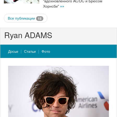
"вдохновленного AC/DC и Брюсом
Хорнсби"
»»
Все публикации
15
Ryan ADAMS
Досье
Статьи
Фото