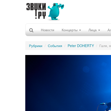
Новости
Концерты
Лица
А
Рубрики
События
Peter DOHERTY
Галя, 