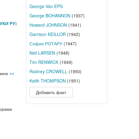
George Van EPS
George BOHANNON
(1937)
УКИ РУ
)
Howard JOHNSON
(1941)
Garrison KEILLOR
(1942)
София РОТАРУ
(1947)
Neil LARSEN
(1948)
Tim RENWICK
(1949)
Rodney CROWELL
(1950)
нчине
»»
Keith THOMPSON
(1951)
Добавить факт
горами