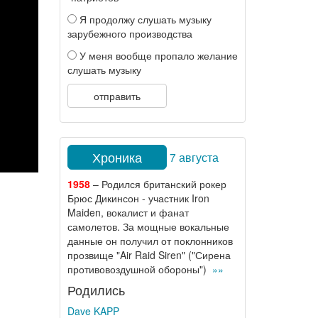
Я продолжу слушать музыку
зарубежного производства
У меня вообще пропало желание
слушать музыку
отправить
Хроника
7 августа
1958
– Родился британский рокер
Брюс Дикинсон - участник Iron
Maiden, вокалист и фанат
самолетов. За мощные вокальные
данные он получил от поклонников
прозвище "Air Raid Siren" ("Сирена
противовоздушной обороны")
»»
Родились
Dave KAPP