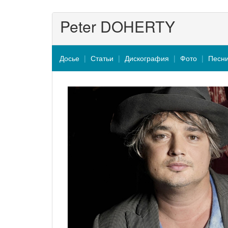
Peter DOHERTY
Досье
Статьи
Дискография
Фото
Песн