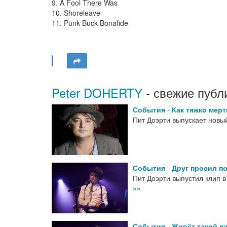
9. A Fool There Was
10. Shoreleave
11. Punk Buck Bonafide
Peter DOHERTY
- свежие публ
События
-
Как тяжко мер
Пит Доэрти выпускает новы
События
-
Друг просил п
Пит Доэрти выпустил клип в
»»
События
-
Живёт такой п