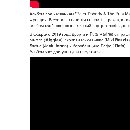
Альбом под названием "Peter Doherty & The Puta Ma
Франции. В состав пластинки вошли 11 треков, в то
альбом как "невероятно личный портрет любви, поте
В феврале 2019 года Доэрти и Puta Madres отправл
Мигглс (
Miggles
), скрипач Мики Бивис (
Miki Beavis
Джонс (
Jack Jones
) и барабанщица Рафа (
Rafa
).
Альбом уже доступен для предзаказа.