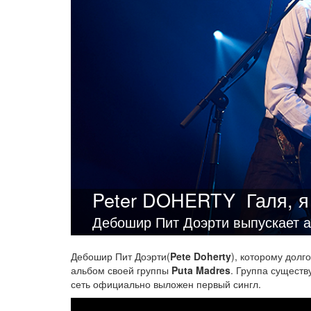
Peter DOHERTY
Галя, 
Дебошир Пит Доэрти выпускает а
Дебошир Пит Доэрти(
Pete Doherty
), которому долг
альбом своей группы
Puta Madres
. Группа существ
сеть официально выложен первый сингл.