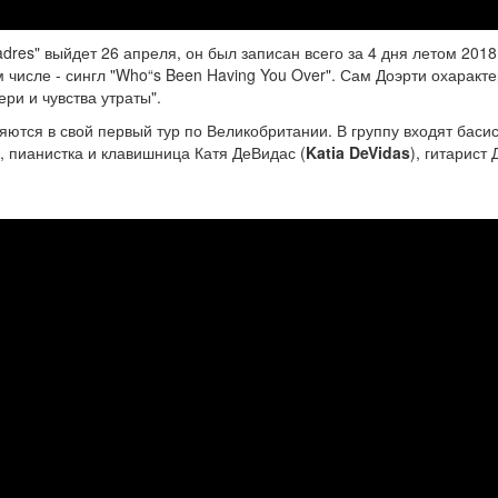
dres" выйдет 26 апреля, он был записан всего за 4 дня летом 2018
м числе - сингл "Who“s Been Having You Over". Сам Доэрти охаракт
ри и чувства утраты".
яются в свой первый тур по Великобритании. В группу входят басис
), пианистка и клавишница Катя ДеВидас (
Katia DeVidas
), гитарист 