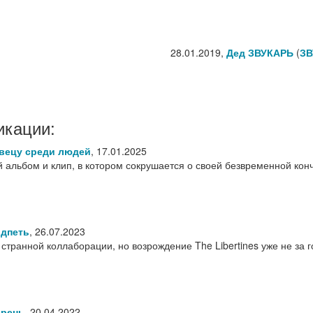
28.01.2019,
Дед ЗВУКАРЬ
(
ЗВ
икации:
твецу среди людей
,
17.01.2025
й альбом и клип, в котором сокрушается о своей безвременной ко
одпеть
,
26.07.2023
 странной коллаборации, но возрождение The Libertines уже не за 
арень
,
20.04.2022