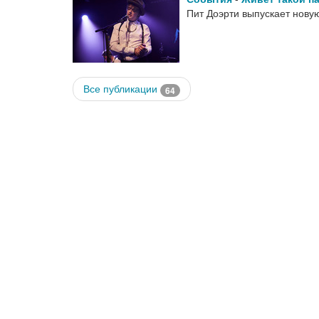
Пит Доэрти выпускает новую
Все публикации
64