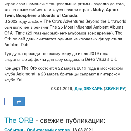
играл свои шаманские танцевальные ритмы - задолго до того,
как на стыке эмбиента и хауса начали играть
Moby, Aphex
Twin, Biosphere
и
Boards of Canada
.
В 2002 году альбом The Orb's Adventures Beyond the Ultraworld
был включен в рейтинг The 25 Most Influential Ambient Albums
Of All Time (25 главных эмбиент-альбомов всех времён). The
Orb по сей день считаются одними из ключевых фигур стиля
Ambient Dub.
Тур дуэта проходит по всему миру до июля 2019 года.
визуальные эффекты для шоу создавали Deep Visuals UK.
Концерт The Orb состоится 22 марта 2019 года в московском
клубе Aglomerat, а 23 марта британцы сыграют в питерском
клубе Zal.
03.01.2019,
Дед ЗВУКАРЬ
(
ЗВУКИ РУ
)
The ORB
- свежие публикации:
События
-
Орбитаемый остров
,
18.03.2021