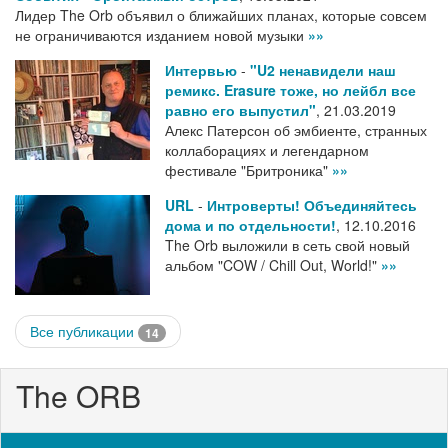
Лидер The Orb объявил о ближайших планах, которые совсем
не ограничиваются изданием новой музыки
»»
Интервью
-
"U2 ненавидели наш
ремикс. Erasure тоже, но лейбл все
равно его выпустил"
,
21.03.2019
Алекс Патерсон об эмбиенте, странных
коллаборациях и легендарном
фестивале "Бритроника"
»»
URL
-
Интроверты! Объединяйтесь
дома и по отдельности!
,
12.10.2016
The Orb выложили в сеть свой новый
альбом "COW / Chill Out, World!"
»»
Все публикации
14
The ORB