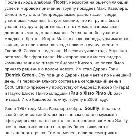
После выхода альбома "Roots", несмотря на ошеломляющий
успех и мировое признание, группу покидает Макс Кавалера.
Виной тому стали "непреодолимые разногласия" среди
участников команды. Бытует мнение, что из группы была
уволена супруга фронтмена, на тот момент занимавшая
должность менеджера команды. Уволена не без участия
младшего брата – Игоря. Макс, в свою очередь, ультимативно
заявил, что при таком раскладе покинет группу вместе с
Глорией. Сказано – сделано. И в свои лучшие годы Sepultura
остались без фронтмена. Некоторое время место лидера
команды занимал гитарист Андреас Киссер, но позже было
принято решение о поиске нового. Им стал Деррик Грин
(
Derrick Green
). Эту позицию Деррик занимает и по нынешний
день. Из первоначального состава на сегодняшний день в
Sepultura по-прежнему присутствуют Андреас Киссер (гитара)
и Пауло Шисто Пинто младший (
Paulo Xisto Pinto Jr.
бас-
гитара). Игор Кавалера покинул группу в 2006 году.
Уже в 1997 году Макс Кавалера собрал
Soulfly
. В начале
своей почти сольной карьеры в новом составе музыкант
сфокусировался на ню-метал, но с течением времени Soulfly
все же сместили вектор в сторону более тяжелого и
насыщенного трэша. Тем не менее, если рассматривать