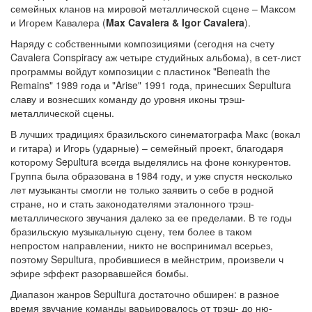
семейных кланов на мировой металлической сцене – Максом
и Игорем Кавалера (
Max Cavalera & Igor Cavalera
).
Наряду с собственными композициями (сегодня на счету
Cavalera Conspiracy аж четыре студийных альбома), в сет-лист
программы войдут композиции с пластинок "Beneath the
Remains" 1989 года и "Arise" 1991 года, принесших Sepultura
славу и вознесших команду до уровня иконы трэш-
металлической сцены.
В лучших традициях бразильского синематографа Макс (вокал
и гитара) и Игорь (ударные) – семейный проект, благодаря
которому Sepultura всегда выделялись на фоне конкурентов.
Группа была образована в 1984 году, и уже спустя несколько
лет музыканты смогли не только заявить о себе в родной
стране, но и стать законодателями эталонного трэш-
металлического звучания далеко за ее пределами. В те годы
бразильскую музыкальную сцену, тем более в таком
непростом направлении, никто не воспринимал всерьез,
поэтому Sepultura, пробившиеся в мейнстрим, произвели ч
эфире эффект разорвавшейся бомбы.
Диапазон жанров Sepultura достаточно обширен: в разное
время звучание команды варьировалось от трэш- до ню-