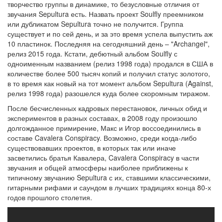
творчество группы в динамике, то безусловные отличия от
звучания Sepultura есть. Назвать проект Soulfly преемником
или дубликатом Sepultura точно не получится. Группа
существует и по сей день, и за это время успела выпустить аж
10 пластинок. Последняя на сегодняшний день – "Archangel",
релиз 2015 года. Кстати, дебютный альбом Soulfly с
одноименным названием (релиз 1998 года) продался в США в
количестве более 500 тысяч копий и получил статус золотого,
в то время как новый на тот момент альбом Sepultura (Against,
релиз 1998 года) разошелся куда более скоромным тиражом.
После бесчисленных кадровых перестановок, личных обид и
экспериментов в разных составах, в 2008 году произошло
долгожданное примирение, Макс и Игор воссоединились в
составе Cavalera Conspiracy. Возможно, среди когда-либо
существовавших проектов, в которых так или иначе
засветились братья Кавалера, Cavalera Conspiracy в части
звучания и общей атмосферы наиболее приближены к
типичному звучанию Sepultura с их, ставшими классическими,
гитарными рифами и саундом в лучших традициях конца 80-х
годов прошлого столетия.