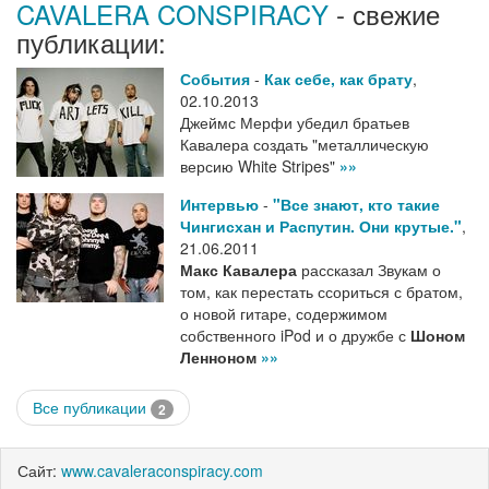
CAVALERA CONSPIRACY
- свежие
публикации:
События
-
Как себе, как брату
,
02.10.2013
Джеймс Мерфи убедил братьев
Кавалера создать "металлическую
версию White Stripes"
»»
Интервью
-
"Все знают, кто такие
Чингисхан и Распутин. Они крутые."
,
21.06.2011
Макс Кавалера
рассказал Звукам о
том, как перестать ссориться с братом,
о новой гитаре, содержимом
собственного iPod и о дружбе с
Шоном
Ленноном
»»
Все публикации
2
Сайт:
www.cavaleraconspiracy.com