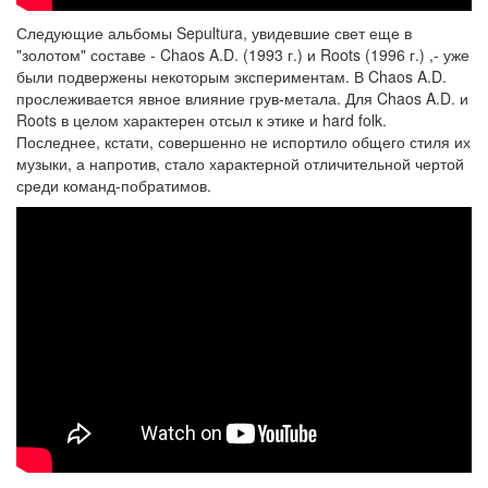
Следующие альбомы Sepultura, увидевшие свет еще в
"золотом" составе - Chaos A.D. (1993 г.) и Roots (1996 г.) ,- уже
были подвержены некоторым экспериментам. В Chaos A.D.
прослеживается явное влияние грув-метала. Для Chaos A.D. и
Roots в целом характерен отсыл к этике и hard folk.
Последнее, кстати, совершенно не испортило общего стиля их
музыки, а напротив, стало характерной отличительной чертой
среди команд-побратимов.