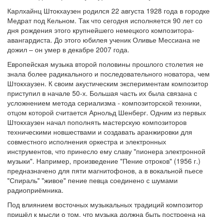
Карлхайнц Штокхаузен родился 22 августа 1928 года в городке
Медрат под Кельном. Так что сегодня исполняется 90 лет со
дня рождения этого крупнейшего немецкого композитора-
авангардиста. До этого юбилея ученик Оливье Мессиана не
дожил – он умер в декабре 2007 года.
Европейская музыка второй половины прошлого столетия не
знала более радикального и последовательного новатора, чем
Штокхаузен. К своим акустическим экспериментам композитор
приступил в начале 50-х. Большая часть их была связана с
усложнением метода сериализма - композиторской техники,
отцом которой считается Арнольд Шенберг. Одним из первых
Штокхаузен начал пополнять мастерскую композиторов
техническими новшествами и создавать аранжировки для
совместного исполнения оркестра и электронных
инструментов, что принесло ему славу "пионера электронной
музыки". Например, произведение "Пение отроков" (1956 г.)
предназначено для пяти магнитофонов, а в вокальной пьесе
"Спираль" "живое" пение певца соединено с шумами
радиоприёмника.
Под влиянием восточных музыкальных традиций композитор
пришёл к мысли о том, что музыка должна быть построена на