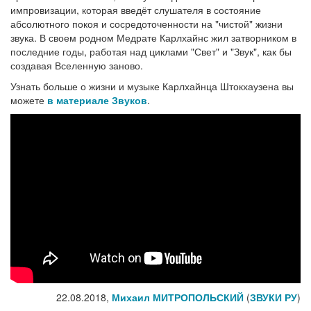
импровизации, которая введёт слушателя в состояние
абсолютного покоя и сосредоточенности на "чистой" жизни
звука. В своем родном Медрате Карлхайнс жил затворником в
последние годы, работая над циклами "Свет" и "Звук", как бы
создавая Вселенную заново.
Узнать больше о жизни и музыке Карлхайнца Штокхаузена вы
можете
в материале Звуков
.
22.08.2018,
Михаил МИТРОПОЛЬСКИЙ
(
ЗВУКИ РУ
)