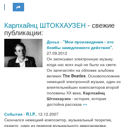
Карлхайнц ШТОКХАУЗЕН
- свежие
публикации:
Досье
-
"Мои произведения - это
бомбы замедленного действия"
,
27.09.2012
Он записывал электронную музыку,
когда нас всех ещё не было на свете.
Он запечатлён на обложке альбома
великих
The Beatles
. Основоположник
немецкой электронной музыки, один из
влиятельнейших композиторов второй
половины ХХ века,
Карлхайнц
Штокхаузен
- история, которая
достойна рассказа
»»
События
-
R.I.P.
,
12.12.2007
Скончался немецкий композитор, музыкальный теоретик,
педагог, один из лидеров музыкального авангардизма,