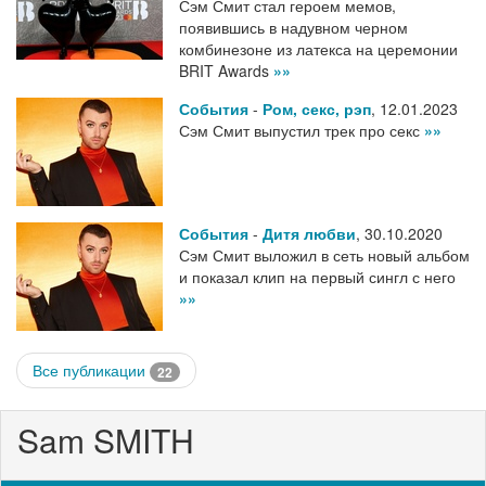
Сэм Смит стал героем мемов,
появившись в надувном черном
комбинезоне из латекса на церемонии
BRIT Awards
»»
События
-
Ром, секс, рэп
,
12.01.2023
Сэм Смит выпустил трек про секс
»»
События
-
Дитя любви
,
30.10.2020
Сэм Смит выложил в сеть новый альбом
и показал клип на первый сингл с него
»»
Все публикации
22
Sam SMITH