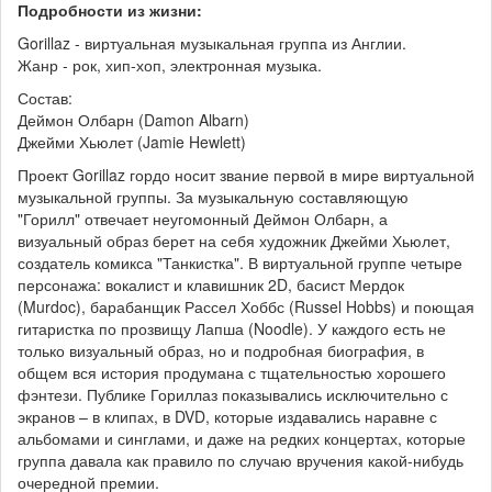
Подробности из жизни:
Gorillaz - виртуальная музыкальная группа из Англии.
Жанр - рок, хип-хоп, электронная музыка.
Состав:
Деймон Олбарн (Damon Albarn)
Джейми Хьюлет (Jamie Hewlett)
Проект Gorillaz гордо носит звание первой в мире виртуальной
музыкальной группы. За музыкальную составляющую
"Горилл" отвечает неугомонный Деймон Олбарн, а
визуальный образ берет на себя художник Джейми Хьюлет,
создатель комикса "Танкистка". В виртуальной группе четыре
персонажа: вокалист и клавишник 2D, басист Мердок
(Murdoc), барабанщик Рассел Хоббс (Russel Hobbs) и поющая
гитаристка по прозвищу Лапша (Noodle). У каждого есть не
только визуальный образ, но и подробная биография, в
общем вся история продумана с тщательностью хорошего
фэнтези. Публике Гориллаз показывались исключительно с
экранов – в клипах, в DVD, которые издавались наравне с
альбомами и синглами, и даже на редких концертах, которые
группа давала как правило по случаю вручения какой-нибудь
очередной премии.