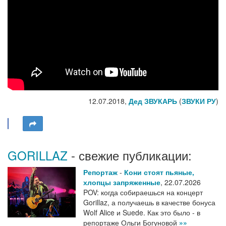
12.07.2018,
Дед ЗВУКАРЬ
(
ЗВУКИ РУ
)
GORILLAZ
- свежие публикации:
Репортаж
-
Кони стоят пьяные,
хлопцы запряженные
,
22.07.2026
POV: когда собираешься на концерт
Gorillaz, а получаешь в качестве бонуса
Wolf Alice и Suede. Как это было - в
репортаже Ольги Богуновой
»»