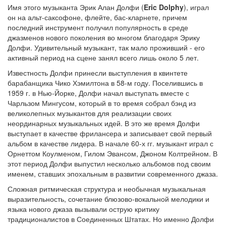
Имя этого музыканта Эрик Алан Долфи (
Eric Dolphy
), играл
он на альт-саксофоне, флейте, бас-кларнете, причем
последний инструмент получил популярность в среде
джазменов нового поколения во многом благодаря Эрику
Долфи. Удивительный музыкант, так мало проживший - его
активный период на сцене занял всего лишь около 5 лет.
Известность Долфи принесли выступления в квинтете
барабанщика Чико Хэмилтона в 58-м году. Поселившись в
1959 г. в Нью-Йорке, Долфи начал выступать вместе с
Чарльзом Мингусом, который в то время собрал бэнд из
великолепных музыкантов для реализации своих
неординарных музыкальных идей. В это же время Долфи
выступает в качестве фрилансера и записывает свой первый
альбом в качестве лидера. В начале 60-х гг. музыкант играл с
Орнеттом Коулменом, Гилом Эвансом, Джоном Колтрейном. В
этот период Долфи выпустил несколько альбомов под своим
именем, ставших эпохальным в развитии современного джаза.
Сложная ритмическая структура и необычная музыкальная
выразительность, сочетание блюзово-вокальной мелодики и
языка нового джаза вызывали острую критику
традиционалистов в Соединенных Штатах. Но именно Долфи