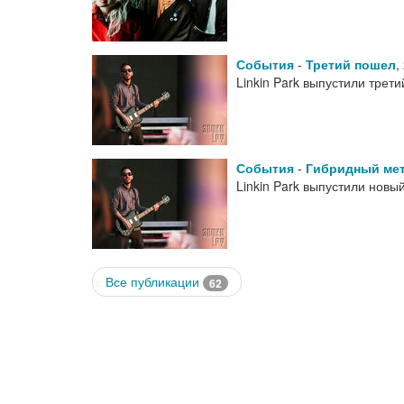
События
-
Третий пошел
,
Linkin Park выпустили трет
События
-
Гибридный ме
Linkin Park выпустили нов
Все публикации
62