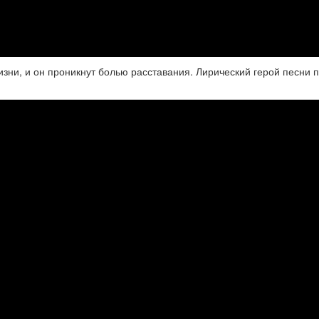
изни, и он проникнут болью расставания. Лирический герой песни 