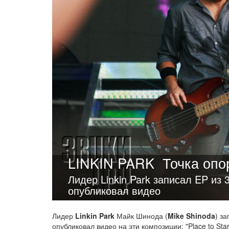
LINKIN PARK
Точка опо
Лидер Linkin Park записал EP из
опубликовал видео
Лидер
Linkin Park
Майк Шинода (
Mike Shinoda
) з
опубликовал видео на эти композиции: "Place to Star