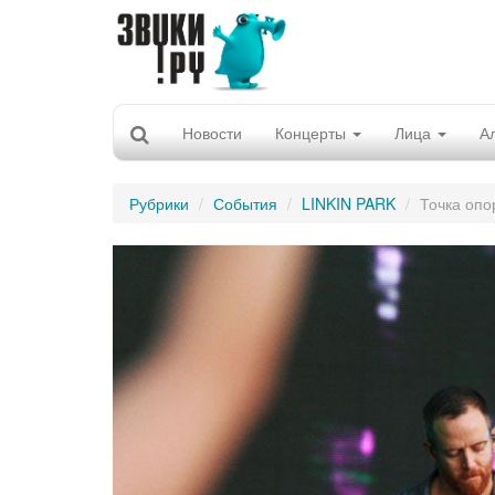
Новости
Концерты
Лица
А
Рубрики
События
LINKIN PARK
Точка опо