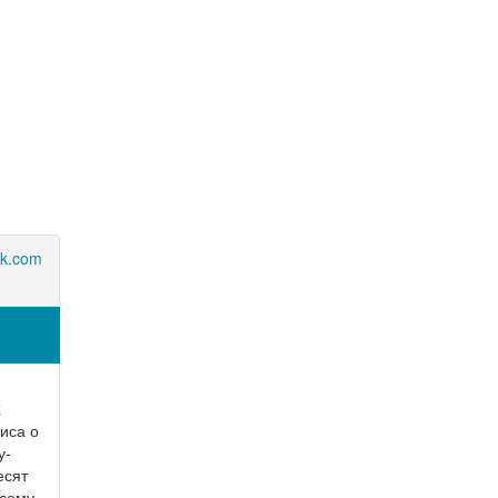
rk.com
k
иса о
у-
есят
всему