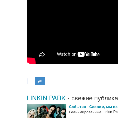
LINKIN PARK
- свежие публика
События
-
Словом, мы в
Реанимированные Linkin P