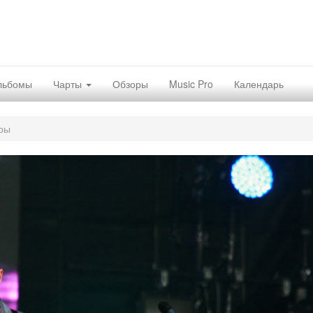
льбомы
Чарты
Обзоры
Music Pro
Календарь
ры