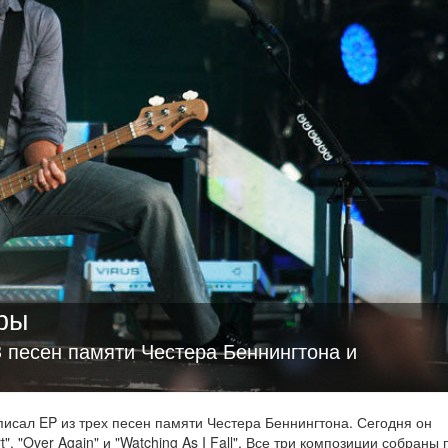
ры
 3 песен памяти Честера Беннингтона и
аписал EP из трех песен памяти Честера Беннингтона. Сегодня он
t", "Over Again" и "Watching As I Fall". Все три композиции собраны 