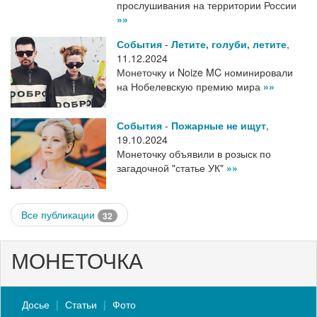
прослушивания на территории России
»»
События
-
Летите, голуби, летите
,
11.12.2024
Монеточку и Noize MC номинировали
на Нобелевскую премию мира
»»
События
-
Пожарные не ищут
,
19.10.2024
Монеточку объявили в розыск по
загадочной "статье УК"
»»
Все публикации
32
МОНЕТОЧКА
Досье
Статьи
Фото