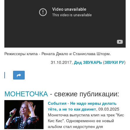
Режиссеры клипа - Рената Джало и Станислава Шторм.
31.10.2017,
Дед ЗВУКАРЬ
(
ЗВУКИ РУ
)
МОНЕТОЧКА
- свежие публикации:
События
-
Не надо нервы делать
тёте, а не то как двинет
,
09.03.2025
Монеточка выпустила клип на трек "Кис
Кис Кис". Одновременно ее новый
альбом стал недоступен для