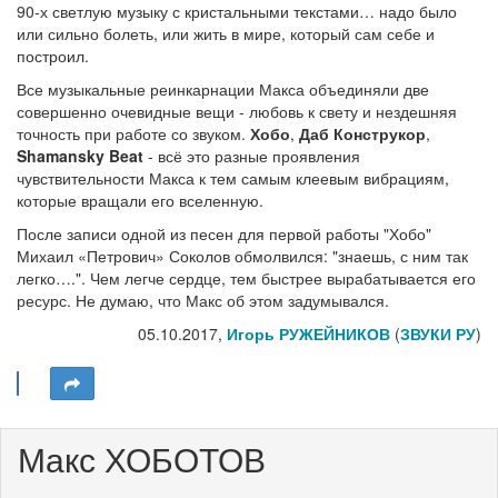
90-х светлую музыку с кристальными текстами… надо было
или сильно болеть, или жить в мире, который сам себе и
построил.
Все музыкальные реинкарнации Макса объединяли две
совершенно очевидные вещи - любовь к свету и нездешняя
точность при работе со звуком.
Хобо
,
Даб Конструкор
,
Shamansky Beat
- всё это разные проявления
чувствительности Макса к тем самым клеевым вибрациям,
которые вращали его вселенную.
После записи одной из песен для первой работы "Хобо"
Михаил «Петрович» Соколов обмолвился: "знаешь, с ним так
легко….". Чем легче сердце, тем быстрее вырабатывается его
ресурс. Не думаю, что Макс об этом задумывался.
05.10.2017,
Игорь РУЖЕЙНИКОВ
(
ЗВУКИ РУ
)
Макс ХОБОТОВ