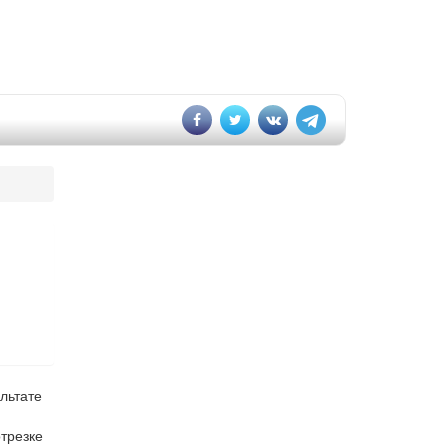
ультате
отрезке