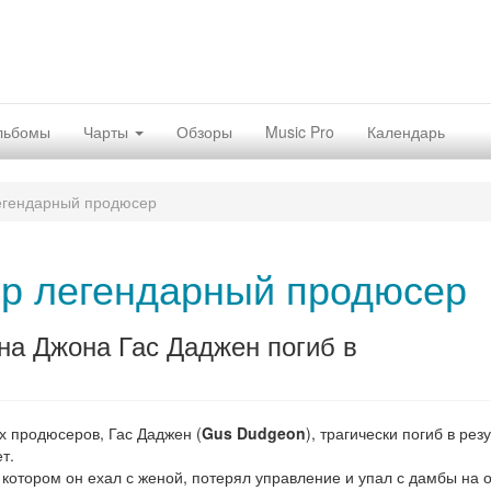
льбомы
Чарты
Обзоры
Music Pro
Календарь
егендарный продюсер
р легендарный продюсер
на Джона Гас Даджен погиб в
х продюсеров, Гас Даджен (
Gus Dudgeon
), трагически погиб в рез
т.
 котором он ехал с женой, потерял управление и упал с дамбы на 