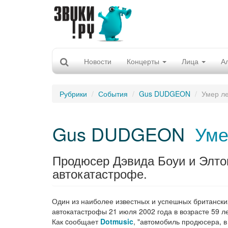
Новости
Концерты
Лица
А
Рубрики
События
Gus DUDGEON
Умер л
Gus DUDGEON
Уме
Продюсер Дэвида Боуи и Элто
автокатастрофе.
Один из наиболее известных и успешных британски
автокатастрофы 21 июля 2002 года в возрасте 59 ле
Как cообщает
Dotmusic
, "автомобиль продюсера, в