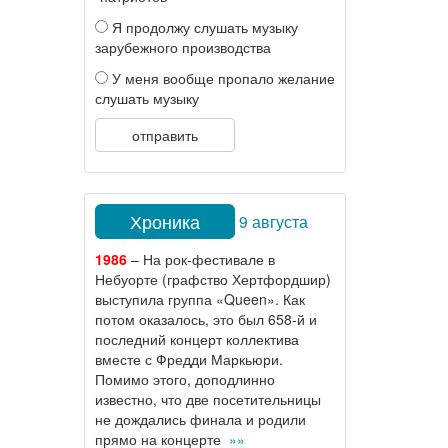
Я продолжу слушать музыку
зарубежного производства
У меня вообще пропало желание
слушать музыку
отправить
Хроника
9 августа
1986
– На рок-фестивале в
Небуорте (графство Хертфордшир)
выступила группа «Queen». Как
потом оказалось, это был 658-й и
последний концерт коллектива
вместе с Фредди Маркьюри.
Помимо этого, доподлинно
известно, что две посетительницы
не дождались финала и родили
прямо на концерте
»»