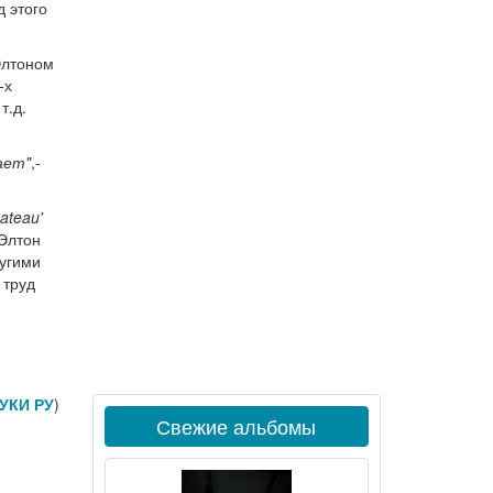
 этого
Элтоном
-х
т.д.
ает"
,-
ateau'
Элтон
угими
 труд
УКИ РУ
)
Свежие альбомы