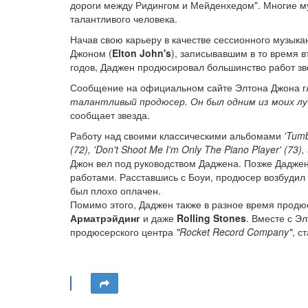
дороги между Ридингом и Мейденхедом". Многие му
талантливого человека.
Начав свою карьеру в качестве сессионного музыка
Джоном (
Elton John's
), записывавшим в то время вт
годов, Даджен продюсировал большинство работ зве
Сообщение на официальном сайте Элтона Джона гл
талантливый продюсер. Он был одним из моих лу
сообщает звезда.
Работу над своими классическими альбомами
'Tumb
(72), 'Don't Shoot Me I'm Only The Piano Player' (73),
Джон вел под руководством Даджена. Позже Даджен
работами. Расставшись с Боуи, продюсер возбудил 
был плохо оплачен.
Помимо этого, Даджен также в разное время продю
Арматрэйдинг
и даже
Rolling Stones
. Вместе с Э
продюсерского центра
"Rocket Record Company"
, с