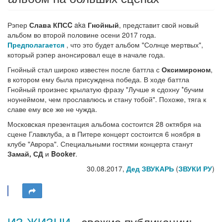
Рэпер
Слава КПСC
aka
Гнойный
, представит свой новый
альбом во второй половине осени 2017 года.
Предполагается
, что это будет альбом "Солнце мертвых",
который рэпер анонсировал еще в начале года.
Гнойный стал широко известен после баттла с
Оксимироном
,
в котором ему была присуждена победа. В ходе баттла
Гнойный произнес крылатую фразу "Лучше я сдохну *бучим
ноунеймом, чем прославлюсь и стану тобой". Похоже, тяга к
славе ему все же не чужда.
Московская презентация альбома состоится 28 октября на
сцене Главклуба, а в Питере концерт состоится 6 ноября в
клубе "Аврора". Специальными гостями концерта станут
Замай, СД
и
Booker
.
30.08.2017,
Дед ЗВУКАРЬ
(
ЗВУКИ РУ
)
ИЗ ЖИЗНИ
- свежие публикации: