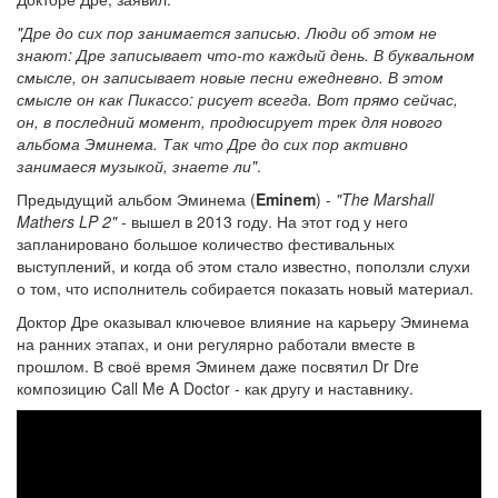
"Дре до сих пор занимается записью. Люди об этом не
знают: Дре записывает что-то каждый день. В буквальном
смысле, он записывает новые песни ежедневно. В этом
смысле он как Пикассо: рисует всегда. Вот прямо сейчас,
он, в последний момент, продюсирует трек для нового
альбома Эминема. Так что Дре до сих пор активно
занимаеся музыкой, знаете ли"
.
Предыдущий альбом Эминема (
Eminem
) -
"The Marshall
Mathers LP 2"
- вышел в 2013 году. На этот год у него
запланировано большое количество фестивальных
выступлений, и когда об этом стало известно, поползли слухи
о том, что исполнитель собирается показать новый материал.
Доктор Дре оказывал ключевое влияние на карьеру Эминема
на ранних этапах, и они регулярно работали вместе в
прошлом. В своё время Эминем даже посвятил Dr Dre
композицию Call Me A Doctor - как другу и наставнику.