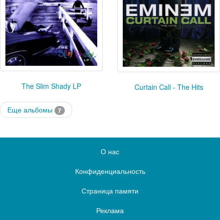
The Slim Shady LP
Curtain Call - The Hits
Еще альбомы
7
О нас
Конфиденциальность
Страница памяти
Реклама