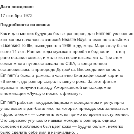
Дата рождения:
17 октября 1972
Подробности из жизни:
Как и для многих будущих белых рэпперов, для Eminem увлечение
хип-хопом началось с записей Beastie Boys, а именно с альбома
«Licensed To Ill», вышедшего в 1986 году, когда Маршаллу было
всего 14 лет. Ранние годы музыкант провёл в бедности — отец
рано оставил семью, и мальчика воспитывала мать. При этом
семья много путешествовала по США, в конце концов
остановившись в пригороде Детройта. Впоследствии юность
Eminem’а была отражена в частично биографической картине
«8 миля», где рэппер сыграл главную роль. За этот фильм
музыкант получил награду Американской киноакадемии
в номинации «Лучшую песню к фильму».
Eminem работал посудомойщиком и официантом и регулярно
участвовал в рэп-баталиях, на которых приходилось заниматься
«фристайлом» — сочинять тексты прямо во время выступления.
Это серьёзно улучшило навыки молодого рэппера, однако
основной проблемой был цвет кожи — будучи белым, нелегко
было сделать себе имя в изначально…