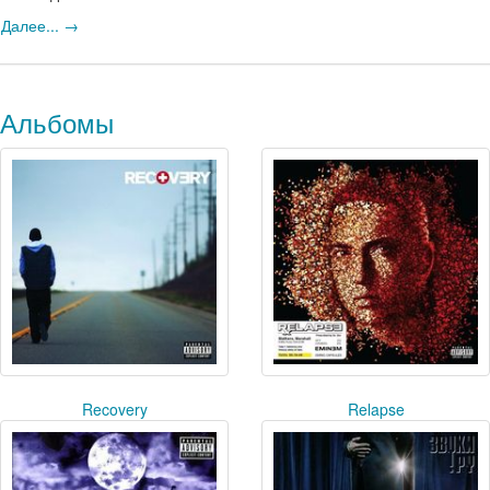
Далее... →
Альбомы
Recovery
Relapse