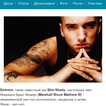
Досье
Статьи
Дискография
Фото
Песни
Участник
Eminem
, также известный как
Slim Shady
, настоящее имя
Маршалл Брюс Мэзерс
(Marshall Bruce Mathers III)
-
американский хип-хоп исполнитель, продюсер и актёр.
Жанр - хип-хоп.