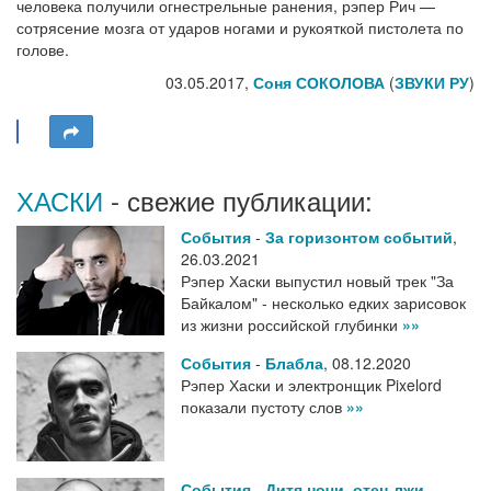
человека получили огнестрельные ранения, рэпер Рич —
сотрясение мозга от ударов ногами и рукояткой пистолета по
голове.
03.05.2017,
Соня СОКОЛОВА
(
ЗВУКИ РУ
)
ХАСКИ
- свежие публикации:
События
-
За горизонтом событий
,
26.03.2021
Рэпер Хаски выпустил новый трек "За
Байкалом" - несколько едких зарисовок
из жизни российской глубинки
»»
События
-
Блабла
,
08.12.2020
Рэпер Хаски и электронщик Pixelord
показали пустоту слов
»»
События
-
Дитя ночи, отец лжи
,