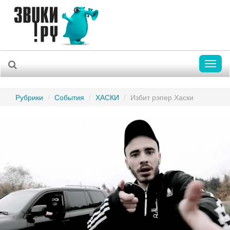
Toggl
naviga
Рубрики
События
ХАСКИ
Избит рэпер Хаски