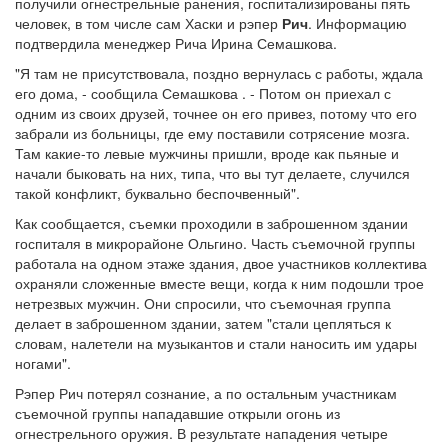
получили огнестрельные ранения, госпитализированы пять
человек, в том числе сам Хаски и рэпер
Рич
. Информацию
подтвердила менеджер Рича Ирина Семашкова.
"Я там не присутствовала, поздно вернулась с работы, ждала
его дома, - сообщила Семашкова . - Потом он приехал с
одним из своих друзей, точнее он его привез, потому что его
забрали из больницы, где ему поставили сотрясение мозга.
Там какие-то левые мужчины пришли, вроде как пьяные и
начали быковать на них, типа, что вы тут делаете, случился
такой конфликт, буквально беспочвенный".
Как сообщается, съемки проходили в заброшенном здании
госпиталя в микрорайоне Ольгино. Часть съемочной группы
работала на одном этаже здания, двое участников коллектива
охраняли сложенные вместе вещи, когда к ним подошли трое
нетрезвых мужчин. Они спросили, что съемочная группа
делает в заброшенном здании, затем "стали цепляться к
словам, налетели на музыкантов и стали наносить им удары
ногами".
Рэпер Рич потерял сознание, а по остальным участникам
съемочной группы нападавшие открыли огонь из
огнестрельного оружия. В результате нападения четыре