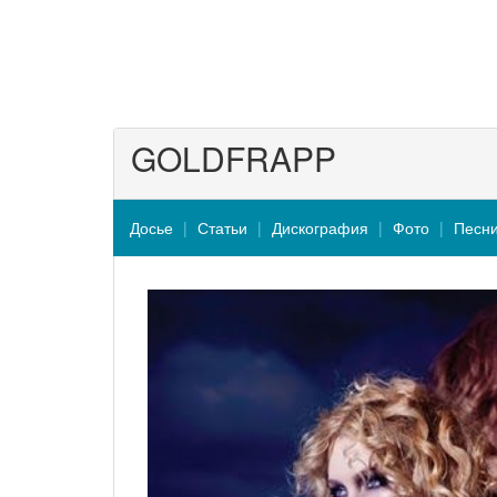
GOLDFRAPP
Досье
Статьи
Дискография
Фото
Песн