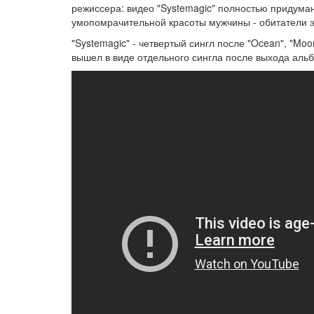
режиссера: видео "Systemagic" полностью придума
умопомрачительной красоты мужчины - обитатели эт
"Systemagic" - четвертый сингл после "Ocean", "Moo
вышел в виде отдельного сингла после выхода альб