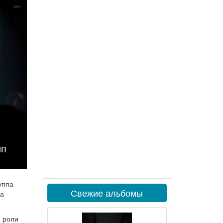
ип
уппа
Свежие альбомы
да
й роли