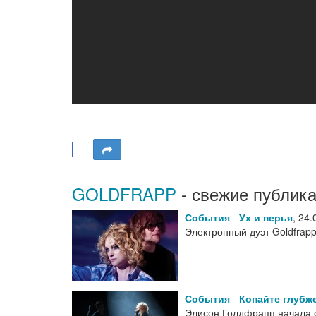
GOLDFRAPP
- свежие публика
События
-
Ух и перья
,
24.
Электронный дуэт Goldfrap
События
-
Копайте глубж
Элисон Голдфрапп начала 