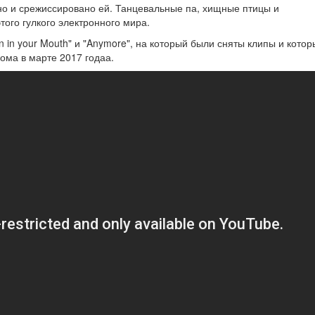
но и срежиссировано ей. Танцевальные па, хищные птицы и
ого гулкого электронного мира.
n in your Mouth" и "Anymore", на который были сняты клипы и кото
ома в марте 2017 годаа.