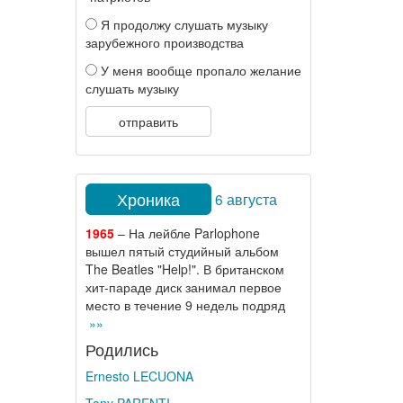
Я продолжу слушать музыку
зарубежного производства
У меня вообще пропало желание
слушать музыку
отправить
Хроника
6 августа
1965
– На лейбле Parlophone
вышел пятый студийный альбом
The Beatles "Help!". В британском
хит-параде диск занимал первое
место в течение 9 недель подряд
»»
Родились
Ernesto LECUONA