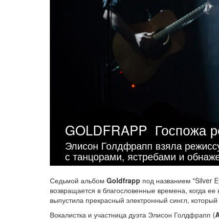
GOLDFRAPP
Госпожа 
Элисон Голдфрапп взяла режиссу
с танцорами, ястребами и обна
Седьмой альбом
Goldfrapp
под названием "Silver 
возвращается в благословенные времена, когда ее
выпустила прекрасный электронный сингл, который
Вокалистка и участница дуэта Элисон Голдфрапп (
A