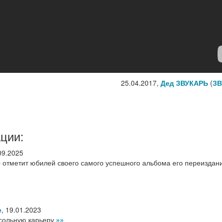
25.04.2017,
Дед ЗВУКАРЬ
(
ЗВ
ции:
09.2025
p отметит юбилей своего самого успешного альбома его переизда
е
,
19.01.2023
сольную карьеру
»»