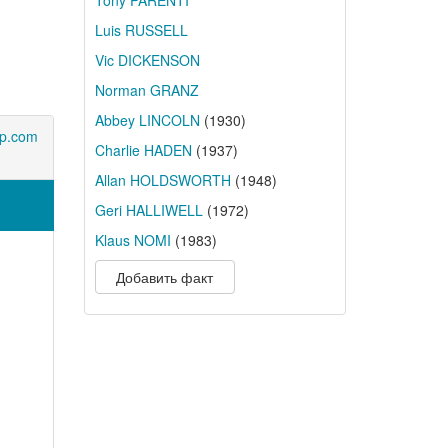
Tony PARENTI
Luis RUSSELL
Vic DICKENSON
Norman GRANZ
Abbey LINCOLN
(1930)
pp.com
Charlie HADEN
(1937)
Allan HOLDSWORTH
(1948)
Geri HALLIWELL
(1972)
Klaus NOMI
(1983)
Добавить факт