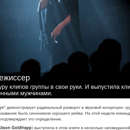
режиссер
ру клипов группы в свои руки. И выпустила кл
женными мужчинами.
Eye" демонстрирует радикальный разворот в звуковой концепции: гр
 название было синонимом хорошего рейва. На этой неделе коман
 подтверждает это определение.
lison Goldfrapp
) выступила в этом клипе в несколько неожиданно