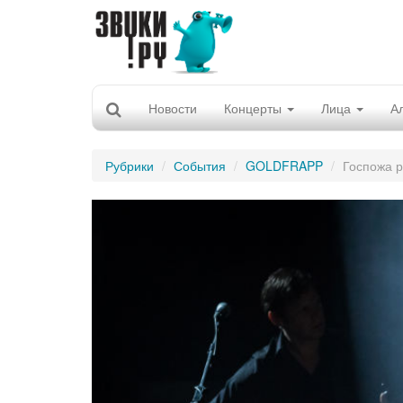
Новости
Концерты
Лица
А
Рубрики
События
GOLDFRAPP
Госпожа 