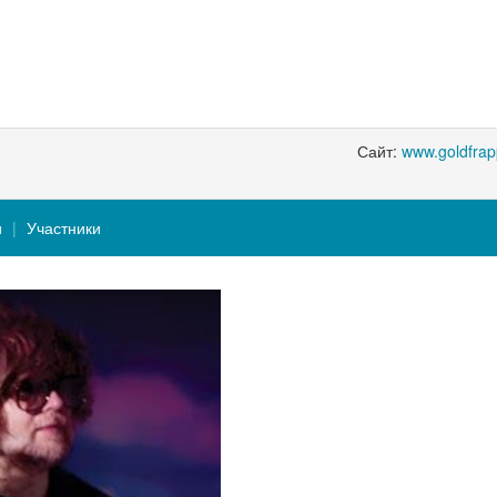
Сайт:
www.goldfra
и
Участники