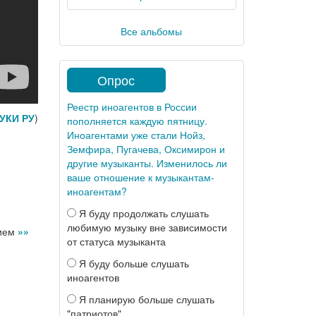
Все альбомы
Опрос
Реестр иноагентов в России
УКИ РУ
)
пополняется каждую пятницу.
Иноагентами уже стали Нойз,
Земфира, Пугачева, Оксимирон и
другие музыканты. Изменилось ли
ваше отношение к музыкантам-
иноагентам?
Я буду продолжать слушать
любимую музыку вне зависимости
нием
»»
от статуса музыканта
Я буду больше слушать
иноагентов
Я планирую больше слушать
"патриотов"