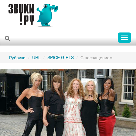
Toggl
naviga
Рубрики
URL
SPICE GIRLS
С посвящением