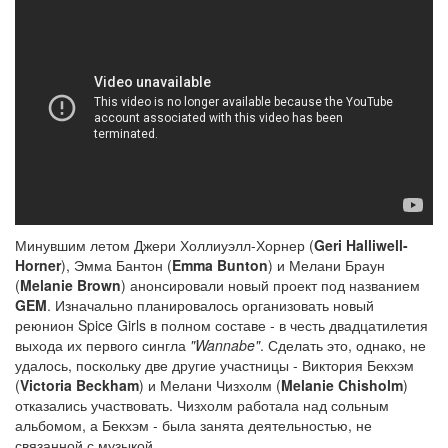
Минувшим летом Джери Холлиуэлл-Хорнер (
Geri Halliwell-
Horner
), Эмма Бантон (
Emma Bunton
) и Мелани Браун
(
Melanie Brown
) анонсировали новый проект под названием
GEM
. Изначально планировалось организовать новый
реюнион Spice Girls в полном составе - в честь двадцатилетия
выхода их первого сингла
"Wannabe"
. Сделать это, однако, не
удалось, поскольку две другие участницы - Виктория Бекхэм
(
Victoria Beckham
) и Мелани Чизхолм (
Melanie Chisholm
)
отказались участвовать. Чизхолм работала над сольным
альбомом, а Бекхэм - была занята деятельностью, не
связанной с музыкой.