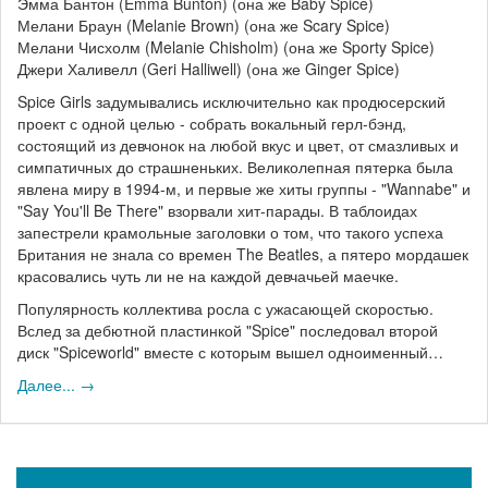
Эмма Бантон (Emma Bunton) (она же Baby Spice)
Мелани Браун (Melanie Brown) (она же Scary Spice)
Мелани Чисхолм (Melanie Chisholm) (она же Sporty Spice)
Джери Халивелл (Geri Halliwell) (она же Ginger Spice)
Spice Girls задумывались исключительно как продюсерский
проект с одной целью - собрать вокальный герл-бэнд,
состоящий из девчонок на любой вкус и цвет, от смазливых и
симпатичных до страшненьких. Великолепная пятерка была
явлена миру в 1994-м, и первые же хиты группы - "Wannabe" и
"Say You'll Be There" взорвали хит-парады. В таблоидах
запестрели крамольные заголовки о том, что такого успеха
Британия не знала со времен The Beatles, а пятеро мордашек
красовались чуть ли не на каждой девчачьей маечке.
Популярность коллектива росла с ужасающей скоростью.
Вслед за дебютной пластинкой "Spice" последовал второй
диск "Spiceworld" вместе с которым вышел одноименный…
Далее... →