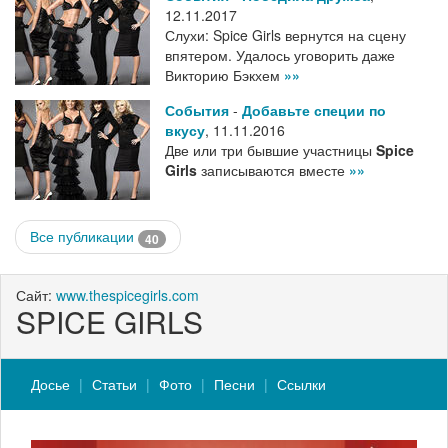
12.11.2017
Слухи: Spice Girls вернутся на сцену
впятером. Удалось уговорить даже
Викторию Бэкхем
»»
События
-
Добавьте специи по
вкусу
,
11.11.2016
Две или три бывшие участницы
Spice
Girls
записываются вместе
»»
Все публикации
40
Сайт:
www.thespicegirls.com
SPICE GIRLS
Досье
Статьи
Фото
Песни
Ссылки