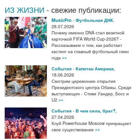
ИЗ ЖИЗНИ
- свежие публикации:
MusicPro
-
Футбольная ДНК
,
28.07.2026
Почему именно DNA стал визитной
карточкой FIFA World Cup-2026? -
Рассказываем о том, как работает
кастинг на главный футбольный гимн
года
»»
События
-
Капитан Америка
,
18.06.2026
Смотрим церемонию открытия
Президентского центра Обамы. Среди
выступающих - Стиви Уандер, Босс и
U2
»»
События
-
В чем сила, брат?
,
27.04.2026
Клуб Powerhouse Moscow прекращает
свое существование
»»