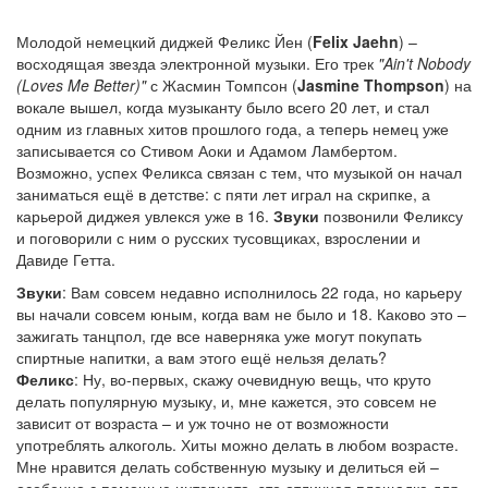
Молодой немецкий диджей Феликс Йен (
Felix Jaehn
) –
восходящая звезда электронной музыки. Его трек
"Ain't Nobody
(Loves Me Better)"
с Жасмин Томпсон (
Jasmine Thompson
) на
вокале вышел, когда музыканту было всего 20 лет, и стал
одним из главных хитов прошлого года, а теперь немец уже
записывается со Стивом Аоки и Адамом Ламбертом.
Возможно, успех Феликса связан с тем, что музыкой он начал
заниматься ещё в детстве: с пяти лет играл на скрипке, а
карьерой диджея увлекся уже в 16.
Звуки
позвонили Феликсу
и поговорили с ним о русских тусовщиках, взрослении и
Давиде Гетта.
Звуки
: Вам совсем недавно исполнилось 22 года, но карьеру
вы начали совсем юным, когда вам не было и 18. Каково это –
зажигать танцпол, где все наверняка уже могут покупать
спиртные напитки, а вам этого ещё нельзя делать?
Феликс
: Ну, во-первых, скажу очевидную вещь, что круто
делать популярную музыку, и, мне кажется, это совсем не
зависит от возраста – и уж точно не от возможности
употреблять алкоголь. Хиты можно делать в любом возрасте.
Мне нравится делать собственную музыку и делиться ей –
особенно с помощью интернета, это отличная площадка для