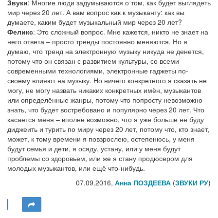
Звуки
: Многие люди задумываются о том, как будет выглядеть
мир через 20 лет. А вам вопрос как к музыканту: как вы
думаете, каким будет музыкальный мир через 20 лет?
Феликс
: Это сложный вопрос. Мне кажется, никто не знает на
него ответа – просто тренды постоянно меняются. Но я
думаю, что тренд на электронную музыку никуда не денется,
потому что он связан с развитием культуры, со всеми
современными технологиями, электронные гаджеты по-
своему влияют на музыку. Но ничего конкретного я сказать не
могу, не могу назвать никаких конкретных имён, музыкантов
или определённые жанры, потому что попросту невозможно
знать, что будет востребовано и популярно через 20 лет. Что
касается меня – вполне возможно, что я уже больше не буду
диджеить и турить по миру через 20 лет, потому что, кто знает,
может, к тому времени я повзрослею, остепенюсь, у меня
будут семья и дети, я осяду, устану, или у меня будут
проблемы со здоровьем, или же я стану продюсером для
молодых музыкантов, или ещё что-нибудь.
07.09.2016,
Анна ПОЗДЕЕВА
(
ЗВУКИ РУ
)