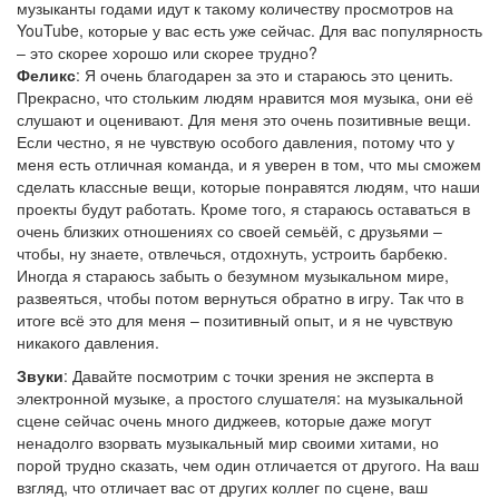
музыканты годами идут к такому количеству просмотров на
YouTube, которые у вас есть уже сейчас. Для вас популярность
– это скорее хорошо или скорее трудно?
Феликс
: Я очень благодарен за это и стараюсь это ценить.
Прекрасно, что стольким людям нравится моя музыка, они её
слушают и оценивают. Для меня это очень позитивные вещи.
Если честно, я не чувствую особого давления, потому что у
меня есть отличная команда, и я уверен в том, что мы сможем
сделать классные вещи, которые понравятся людям, что наши
проекты будут работать. Кроме того, я стараюсь оставаться в
очень близких отношениях со своей семьёй, с друзьями –
чтобы, ну знаете, отвлечься, отдохнуть, устроить барбекю.
Иногда я стараюсь забыть о безумном музыкальном мире,
развеяться, чтобы потом вернуться обратно в игру. Так что в
итоге всё это для меня – позитивный опыт, и я не чувствую
никакого давления.
Звуки
: Давайте посмотрим с точки зрения не эксперта в
электронной музыке, а простого слушателя: на музыкальной
сцене сейчас очень много диджеев, которые даже могут
ненадолго взорвать музыкальный мир своими хитами, но
порой трудно сказать, чем один отличается от другого. На ваш
взгляд, что отличает вас от других коллег по сцене, ваш