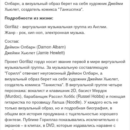
Олбарн, а визуальный образ берет на себя художник Джейми
Хьюлет, создатель комикса "
Танкистка
".
Подробности из жизни:
Gorillaz - виртуальная музыкальная группа из Англии.
Жанр - рок, хип-хоп, электронная музыка.
Состав:
Деймон Олбарн (Damon Albarn)
Джейми Хьюлет (Jamie Hewlett)
Проект Gorillaz гордо носит звание первой в мире виртуальной
музыкальной группы. За музыкальную составляющую
"Горилл" отвечает неугомонный Деймон Олбарн, а
визуальный образ берет на себя художник Джейми Хьюлет,
создатель комикса "Танкистка". В виртуальной группе четыре
персонажа: вокалист и клавишник 2D, басист Мердок
(Murdoc), барабанщик Рассел Хоббс (Russel Hobbs) и поющая
гитаристка по прозвищу Лапша (Noodle). У каждого есть не
только визуальный образ, но и подробная биография, в
общем вся история продумана с тщательностью хорошего
фэнтези. Публике Гориллаз показывались исключительно с
экранов – в клипах, в DVD, которые издавались наравне с