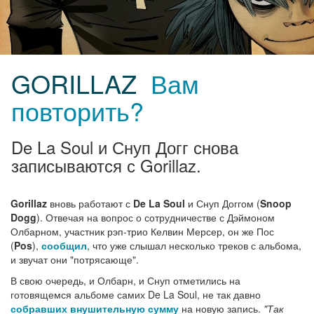
GORILLAZ
Вам
повторить?
De La Soul и Снуп Догг снова
записываются с Gorillaz.
Gorillaz
вновь работают с
De La Soul
и Снуп Доггом (
Snoop
Dogg
). Отвечая на вопрос о сотрудничестве с Дэймоном
Олбарном, участник рэп-трио Келвин Мерсер, он же Пос
(
Pos
),
сообщил
, что уже слышал несколько треков с альбома,
и звучат они "потрясающе".
В свою очередь, и Олбарн, и Снуп отметились на
готовящемся альбоме самих De La Soul, не так давно
собравших внушительную сумму
на новую запись.
"Так