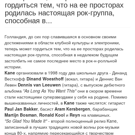
гордиться тем, что на ее просторах
родилась настоящая рок-группа,
способная в...
Голландия, до сих пор славившаяся в основном своими
достижениями в области клубной культуры и электроники,
теперь может гордиться тем, что на ее просторах родилась
настоящая рок-группа, способная в недалеком будущем
застолбить не самое последнее место в рок-н-ролльной
истории.
Kane
организовали в 1998 году два школьных друга - Динанд
Вестхофф
Dinand Woesthoff
(вокал, гитара) и Деннис Ван
Левен
Dennis van Leeuwen
(гитара), с выпуском дебютного
альбома
"As Long As You Want This"
они в скором времени
стали настоящими суперзвездами у себя на родине. Помимо
вышеназванных личностей, в
Kane
также числятся: гитарист
Paul Jan Bakker
, басист
Aram Kersbergen
, барабанщик
Martijn Bosman
,
Ronald Kool
и
Reyn
на клавишных.
"So Glad You Made It"
- второй полноценный релиз Kane,
записанный в лучших традициях новой волны рок-музыки
конца 80-х, напрямую пересекающийся с творчеством