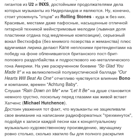
гигантов из
U2
и
INXS
, достойными продолжателями дела
которых музыканты из Нидерландов и являются. Ну, конечно,
стоит упомянуть "отцов" из
Rolling Stones
- куда ж без них.
Красивые, местами даже пафосные, насыщенные отличной
гитарной техникой мейнстримовые мелодии (львиная доля
пластинки отдана под медленные композиции), серьезный
вокал Вестхоффа (без мнимого позерства и жеманства) плюс
вдумчивая лирика делают Kane неплохими претендентами на
победу на фоне обленившегося британского пост-брит-
попового раздолбайства и подросткового ню-металлического
гона Америки. На уже раскрученном боевике
"So Glad You
Made It"
и на великолепной полуакустической балладе
"Our
Hearts Will Beat As One"
отчетливо чувствуется влияние
Bono
и компании, времен "Achtung Baby".
Слушая
"Rain Down on Me"
или
"Let It Be"
на душе становится
немного грустно, поскольку перед глазами как живой встает
Хатченс (
Michael Hutchence
).
Достоин уважения тот факт, что музыканты не зацикливали
свое внимание на написании радиоформатных "трехминуток",
подойдя к записи каждой песни как к концептуальному
музыкально-художественному произведению, звучащему
ровно столько, сколько хватило бы для полного раскрытия