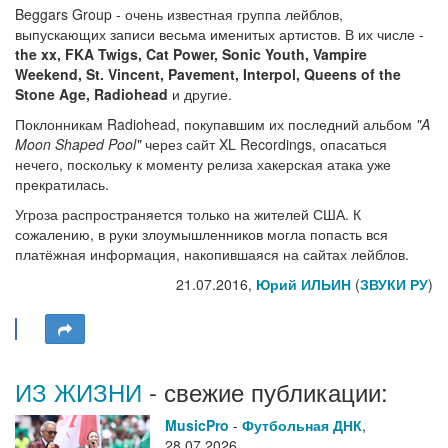
Beggars Group - очень известная группа лейблов,
выпускающих записи весьма именитых артистов. В их числе -
the xx, FKA Twigs, Cat Power, Sonic Youth, Vampire
Weekend, St. Vincent, Pavement, Interpol, Queens of the
Stone Age, Radiohead
и другие.
Поклонникам Radiohead, покупавшим их последний альбом
"A
Moon Shaped Pool"
через сайт XL Recordings, опасаться
нечего, поскольку к моменту релиза хакерская атака уже
прекратилась.
Угроза распространяется только на жителей США. К
сожалению, в руки злоумышленников могла попасть вся
платёжная информация, накопившаяся на сайтах лейблов.
21.07.2016,
Юрий ИЛЬИН
(
ЗВУКИ РУ
)
ИЗ ЖИЗНИ
- свежие публикации:
MusicPro
-
Футбольная ДНК
,
28.07.2026