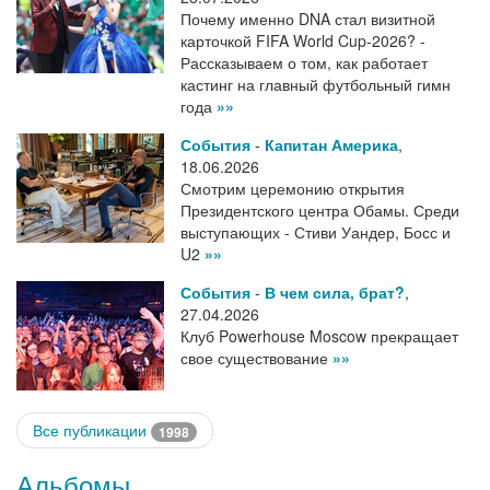
Почему именно DNA стал визитной
карточкой FIFA World Cup-2026? -
Рассказываем о том, как работает
кастинг на главный футбольный гимн
года
»»
События
-
Капитан Америка
,
18.06.2026
Смотрим церемонию открытия
Президентского центра Обамы. Среди
выступающих - Стиви Уандер, Босс и
U2
»»
События
-
В чем сила, брат?
,
27.04.2026
Клуб Powerhouse Moscow прекращает
свое существование
»»
Все публикации
1998
Альбомы