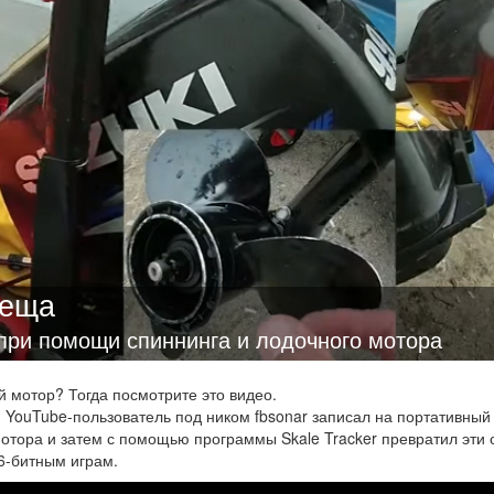
леща
при помощи спиннинга и лодочного мотора
й мотор? Тогда посмотрите это видео.
: YouTube-пользователь под ником fbsonar записал на портативный
отора и затем с помощью программы Skale Tracker превратил эти 
6-битным играм.