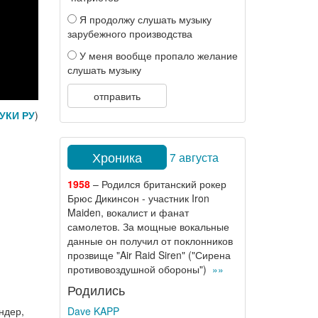
Я продолжу слушать музыку
зарубежного производства
У меня вообще пропало желание
слушать музыку
отправить
УКИ РУ
)
Хроника
7 августа
1958
– Родился британский рокер
Брюс Дикинсон - участник Iron
Maiden, вокалист и фанат
самолетов. За мощные вокальные
данные он получил от поклонников
прозвище "Air Raid Siren" ("Сирена
противовоздушной обороны")
»»
Родились
ндер,
Dave KAPP