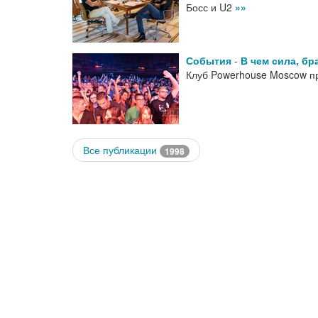
Босс и U2
»»
События
-
В чем сила, бр
Клуб Powerhouse Moscow п
Все публикации
1998