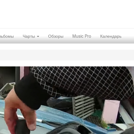
льбомы
Чарты
Обзоры
Music Pro
Календарь