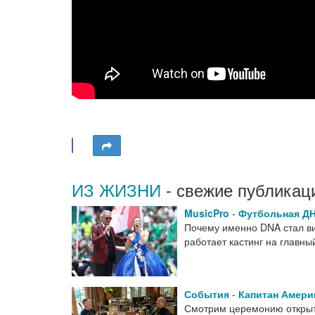
ИЗ ЖИЗНИ
- свежие публикац
MusicPro
-
Футбольная Д
Почему именно DNA стал виз
работает кастинг на главн
События
-
Капитан Амери
Смотрим церемонию открыт