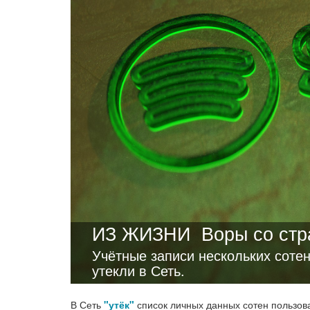
ИЗ ЖИЗНИ
Воры со ст
Учётные записи нескольких соте
утекли в Сеть.
В Сеть
"утёк"
список личных данных сотен пользоват