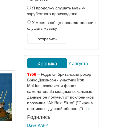
Я продолжу слушать музыку
зарубежного производства
У меня вообще пропало желание
слушать музыку
отправить
Хроника
7 августа
1958
– Родился британский рокер
Брюс Дикинсон - участник Iron
Maiden, вокалист и фанат
самолетов. За мощные вокальные
данные он получил от поклонников
прозвище "Air Raid Siren" ("Сирена
противовоздушной обороны")
»»
Родились
Dave KAPP