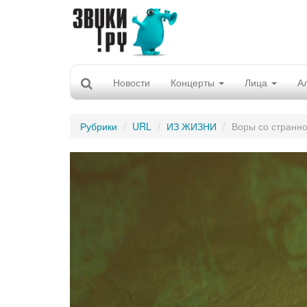
Новости
Концерты
Лица
А
Рубрики
URL
ИЗ ЖИЗНИ
Воры со странн