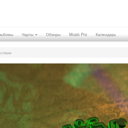
льбомы
Чарты
Обзоры
Music Pro
Календарь
остями