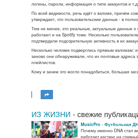
логины, пароли, информация о типе аккаунтов и т.д
По всей видимости, речь идёт о взломе, причём сов
утверждает, что пользовательские данные - в полно
Тем не менее, это реальные, актуальные данные о п
работают и на Spotify тоже. Несколько пользовате
подтвердили подозрительную активность в их аккаун
Несколько человек подверглись прямым взломам: и
заново они обнаруживали, что их почтовые адреса
плейлистов.
Кому и зачем это могло понадобиться, большая заг
ИЗ ЖИЗНИ
- свежие публикац
MusicPro
-
Футбольная Д
Почему именно DNA стал виз
работает кастинг на главн