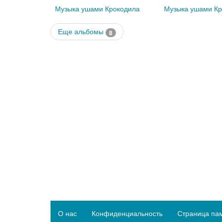
Музыка ушами Крокодила
Музыка ушами Кр
Еще альбомы
8
О нас
Конфиденциальность
Страница па