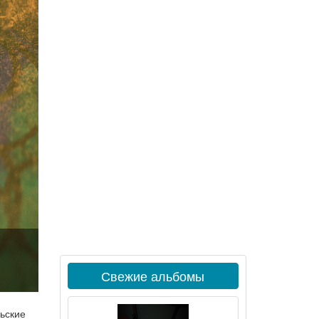
Свежие альбомы
льские