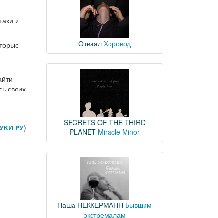
таки и
Отваал
Хоровод
оторые
айти
сь своих
SECRETS OF THE THIRD
УКИ РУ
)
PLANET
Miracle Minor
Паша НЕККЕРМАНН
Бывшим
экстремалам