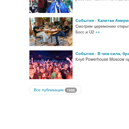
События
-
Капитан Амери
Смотрим церемонию открыт
Босс и U2
»»
События
-
В чем сила, бр
Клуб Powerhouse Moscow п
Все публикации
1998