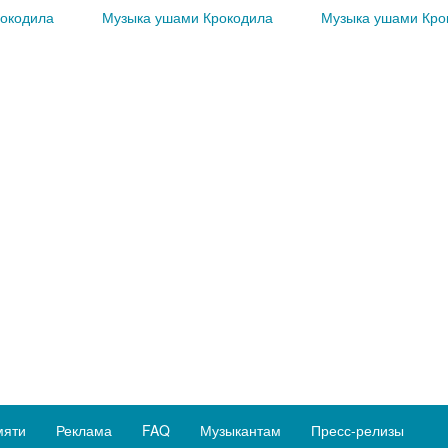
окодила
Музыка ушами Крокодила
Музыка ушами Кро
мяти
Реклама
FAQ
Музыкантам
Пресс-релизы