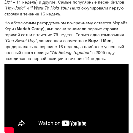
Lie"
– 11 недель) и другие. Самые популярные песни битлов
"Hey Jude"
и
"I Want To Hold Your Hand
оккупировали первую
строчку в течение 16 недель.
Но абсолютным рекордсменом по-прежнему остается Мэрайя
Кери (
Mariah Carey
), чьи песни занимали первые строчки
горячий сотни в течение 79 недель. Только одна композиция
"One Sweet Day"
, записанная совместно с
Boyz II Men
,
продержалась на вершине 16 недель, а наиболее успешный
сольный сингл певицы
"We Belong Together"
в 2005 году
находился на первой позиции в течение 14 недель.