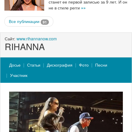
станет ее первой записью за 9 лет. И он
не в стиле регги
»»
Все публикации
91
Сайт:
www.rihannanow.com
RIHANNA
Досье
Статьи
Дискография
Фото
Песни
Участник