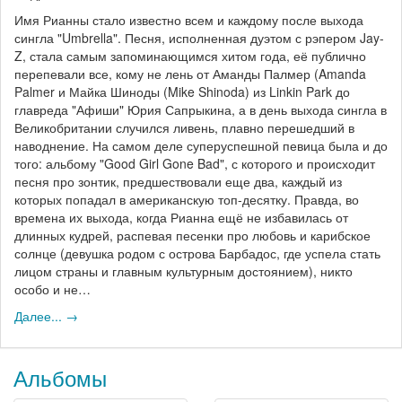
Имя Рианны стало известно всем и каждому после выхода
сингла "Umbrella". Песня, исполненная дуэтом с рэпером Jay-
Z, стала самым запоминающимся хитом года, её публично
перепевали все, кому не лень от Аманды Палмер (Amanda
Palmer и Майка Шиноды (Mike Shinoda) из Linkin Park до
главреда "Афиши" Юрия Сапрыкина, а в день выхода сингла в
Великобритании случился ливень, плавно перешедший в
наводнение. На самом деле суперуспешной певица была и до
того: альбому "Good Girl Gone Bad", с которого и происходит
песня про зонтик, предшествовали еще два, каждый из
которых попадал в американскую топ-десятку. Правда, во
времена их выхода, когда Рианна ещё не избавилась от
длинных кудрей, распевая песенки про любовь и карибское
солнце (девушка родом с острова Барбадос, где успела стать
лицом страны и главным культурным достоянием), никто
особо и не…
Далее... →
Альбомы