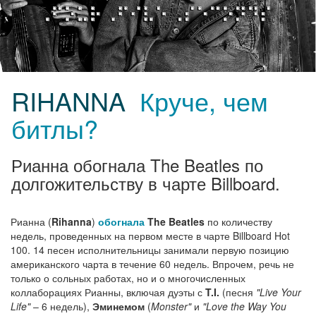
RIHANNA
Круче, чем
битлы?
Рианна обогнала The Beatles по
долгожительству в чарте Billboard.
Рианна (
Rihanna
)
обогнала
The Beatles
по количеству
недель, проведенных на первом месте в чарте Billboard Hot
100. 14 песен исполнительницы занимали первую позицию
американского чарта в течение 60 недель. Впрочем, речь не
только о сольных работах, но и о многочисленных
коллаборациях Рианны, включая дуэты с
T.I.
(песня
"Live Your
Life"
– 6 недель),
Эминемом
(
Monster"
и
"Love the Way You