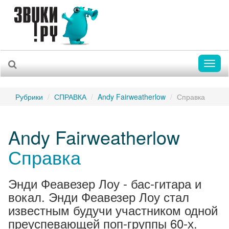
Toggl
naviga
Рубрики
СПРАВКА
Andy Fairweatherlow
Справка
Andy Fairweatherlow
Справка
Энди Феавезер Лоу - бас-гитара и
вокал. Энди Феавезер Лоу стал
известным будучи участником одной
преуспевающей поп-группы 60-х.