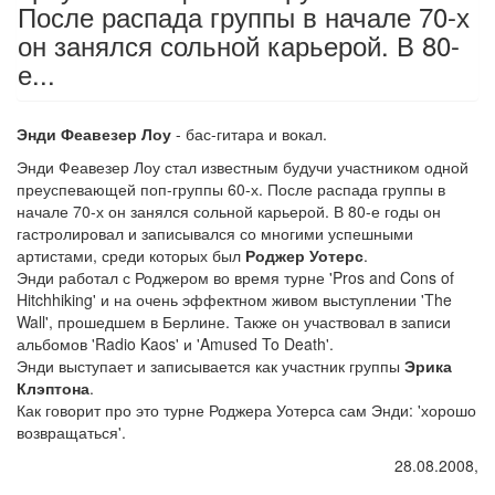
После распада группы в начале 70-х
он занялся сольной карьерой. В 80-
е...
Энди Феавезер Лоу
- бас-гитара и вокал.
Энди Феавезер Лоу стал известным будучи участником одной
преуспевающей поп-группы 60-х. После распада группы в
начале 70-х он занялся сольной карьерой. В 80-е годы он
гастролировал и записывался со многими успешными
артистами, среди которых был
Роджер Уотерс
.
Энди работал с Роджером во время турне 'Pros and Cons of
Hitchhiking' и на очень эффектном живом выступлении 'The
Wall', прошедшем в Берлине. Также он участвовал в записи
альбомов 'Radio Kaos' и 'Amused To Death'.
Энди выступает и записывается как участник группы
Эрика
Клэптона
.
Как говорит про это турне Роджера Уотерса сам Энди: 'хорошо
возвращаться'.
28.08.2008,