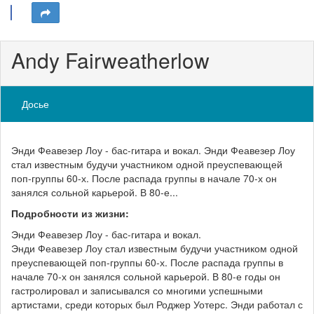
Andy Fairweatherlow
Досье
Энди Феавезер Лоу - бас-гитара и вокал. Энди Феавезер Лоу
стал известным будучи участником одной преуспевающей
поп-группы 60-х. После распада группы в начале 70-х он
занялся сольной карьерой. В 80-е...
Подробности из жизни:
Энди Феавезер Лоу - бас-гитара и вокал.
Энди Феавезер Лоу стал известным будучи участником одной
преуспевающей поп-группы 60-х. После распада группы в
начале 70-х он занялся сольной карьерой. В 80-е годы он
гастролировал и записывался со многими успешными
артистами, среди которых был Роджер Уотерс. Энди работал с