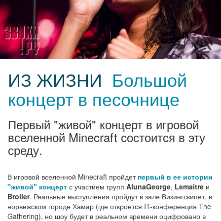
ИЗ ЖИЗНИ
Большой
концерт в песочнице
Первый "живой" концерт в игровой
вселенной Minecraft состоится в эту
среду.
В игровой вселенной Minecraft пройдет
первый в ее истории
"живой" концерт
с участием групп
AlunaGeorge
,
Lemaitre
и
Broiler
. Реальные выступления пройдут в зале Викингскипет, в
норвежском городе Хамар (где откроется IT-конференция The
Gathering), но шоу будет в реальном времени оцифровано в