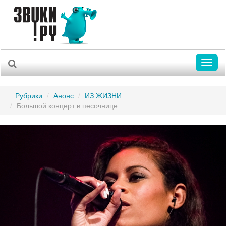
Toggl
naviga
Рубрики
Анонс
ИЗ ЖИЗНИ
Большой концерт в песочнице