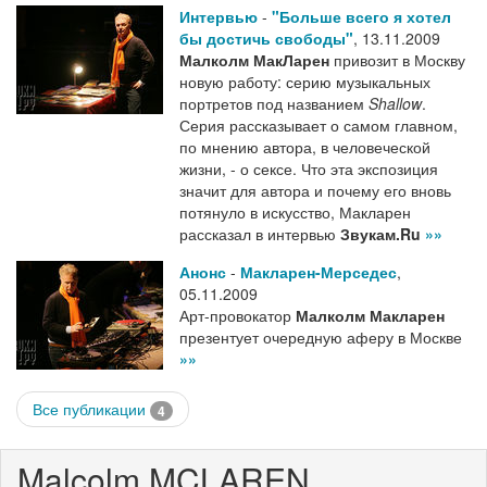
Интервью
-
"Больше всего я хотел
бы достичь свободы"
,
13.11.2009
Малколм МакЛарен
привозит в Москву
новую работу: серию музыкальных
портретов под названием
Shallow
.
Серия рассказывает о самом главном,
по мнению автора, в человеческой
жизни, - о сексе. Что эта экспозиция
значит для автора и почему его вновь
потянуло в искусство, Макларен
рассказал в интервью
Звукам.Ru
»»
Анонс
-
Макларен-Мерседес
,
05.11.2009
Арт-провокатор
Малколм Макларен
презентует очередную аферу в Москве
»»
Все публикации
4
Malcolm MCLAREN