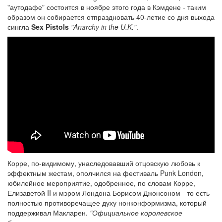
"аутодафе" состоится в ноябре этого года в Кэмдене - таким
образом он собирается отпраздновать 40-летие со дня выхода
сингла
Sex Pistols
"Anarchy in the U.K."
.
Корре, по-видимому, унаследовавший отцовскую любовь к
эффектным жестам, ополчился на фестиваль Punk London,
юбилейное мероприятие, одобренное, по словам Корре,
Елизаветой II и мэром Лондона Борисом Джонсоном - то есть
полностью противоречащее духу нонконформизма, который
поддерживал Макларен.
"Официальное королевское