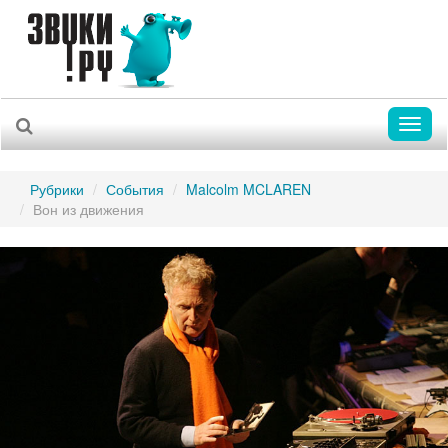
Toggl
naviga
Рубрики
События
Malcolm MCLAREN
Вон из движения