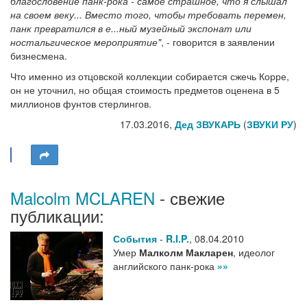
благословение панк-рока - самое страшное, что я слышал
на своем веку... Вместо того, чтобы требовать перемен,
панк превратился в е...ный музейный экспонат или
ностальгическое мероприятие"
, - говорится в заявлении
бизнесмена.
Что именно из отцовской коллекции собирается сжечь Корре,
он не уточнил, но общая стоимость предметов оценена в 5
миллионов фунтов стерлингов.
17.03.2016,
Дед ЗВУКАРЬ
(
ЗВУКИ РУ
)
Malcolm MCLAREN
- свежие
публикации:
События
-
R.I.P.
,
08.04.2010
Умер
Малколм Макларен
, идеолог
английского панк-рока
»»