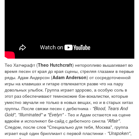
Тео Хатчкрафт (
Theo Hutchcraft
) неторопливо вышагивает во
время песен от края до края сцены, стреляя глазами в первые
ряды. Адам Андерсон (
Adam Anderson
) от сосредоточенной
игры на клавишах и гитаре отвлекается разве что на пару
довольных улыбок. Группа играет здорово, а особую соль в
этот раз обеспечивают темнокожие бэк-вокалистки, которые
уместно звучали не только в новых вещах, но и в старых хитах
группы. После связки песен с дебютника -
"Blood, Tears And
Gold", "Illuminated"
и
"Evelyn"
- Тео и Адам остаются на сцене
вдвоём и исполняют би-сайд с дебютного сингла
"Affair"
.
Следом, после слов "Специально для тебя, Москва", группа
играет ещё один бриллиант с первой пластинки -
"Unspoken"
,