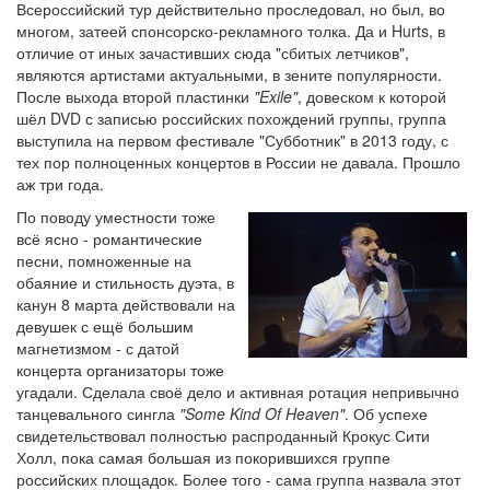
Всероссийский тур действительно проследовал, но был, во
многом, затеей спонсорско-рекламного толка. Да и Hurts, в
отличие от иных зачастивших сюда "сбитых летчиков",
являются артистами актуальными, в зените популярности.
После выхода второй пластинки
"Exile"
, довеском к которой
шёл DVD с записью российских похождений группы, группа
выступила на первом фестивале "Субботник" в 2013 году, с
тех пор полноценных концертов в России не давала. Прошло
аж три года.
По поводу уместности тоже
всё ясно - романтические
песни, помноженные на
обаяние и стильность дуэта, в
канун 8 марта действовали на
девушек с ещё большим
магнетизмом - с датой
концерта организаторы тоже
угадали. Сделала своё дело и активная ротация непривычно
танцевального сингла
"Some Kind Of Heaven"
. Об успехе
свидетельствовал полностью распроданный Крокус Сити
Холл, пока самая большая из покорившихся группе
российских площадок. Более того - сама группа назвала этот