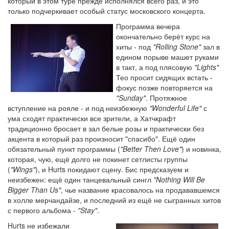
который в этом туре прежде исполнялся всего раз, и это
только подчеркивает особый статус московского концерта.
Программа вечера
окончательно берёт курс на
хиты - под
"Rolling Stone"
зал в
едином порыве машет руками
в такт, а под плясовую
"Lights"
Тео просит сидящих встать -
фокус позже повторяется на
"Sunday"
. Протяжное
вступление на рояле - и под неизбежную
"Wonderful Life"
с
ума сходят практически все зрители, а Хатчкрафт
традиционно бросает в зал белые розы и практически без
акцента в который раз произносит "спасибо". Ещё один
обязательный пункт программы (
"Better Then Love"
) и новинка,
которая, чую, ещё долго не покинет сетлисты группы
(
"Wings"
), и Hurts покидают сцену. Бис предсказуем и
неизбежен: ещё один танцевальный сингл
"Nothing Will Be
Bigger Than Us"
, чье название красовалось на продававшемся
в холле мерчандайзе, и последний из ещё не сыгранных хитов
с первого альбома -
"Stay"
.
Hurts не избежали