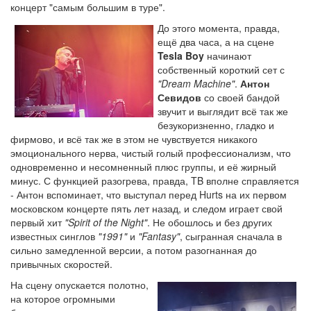
концерт "самым большим в туре".
До этого момента, правда,
ещё два часа, а на сцене
Tesla Boy
начинают
собственный короткий сет с
"Dream Machine"
.
Антон
Севидов
со своей бандой
звучит и выглядит всё так же
безукоризненно, гладко и
фирмово, и всё так же в этом не чувствуется никакого
эмоционального нерва, чистый голый профессионализм, что
одновременно и несомненный плюс группы, и её жирный
минус. С функцией разогрева, правда, TB вполне справляется
- Антон вспоминает, что выступал перед Hurts на их первом
московском концерте пять лет назад, и следом играет свой
первый хит
"Spirit of the Night"
. Не обошлось и без других
известных синглов
"1991"
и
"Fantasy"
, сыгранная сначала в
сильно замедленной версии, а потом разогнанная до
привычных скоростей.
На сцену опускается полотно,
на которое огромными