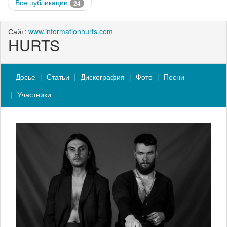
Все публикации
24
Сайт:
www.informationhurts.com
HURTS
Досье
Статьи
Дискография
Фото
Песни
Участники