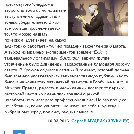
пресловутого "синдрома
второго альбома", но их живые
выступления с годами стали
только убедительнее. В них
все больше прослеживается
то, что можно назвать
почерком. Дуэт знает, на какую
аудиторию работает - ту, чей праздник закреплен за 8 марта.
А выход из мрачных экспериментов времен
"Exile"
к
танцевальному оптимизму
"Surrender"
вернул группе
утраченные было дивиденды, заработанные благодаря яркому
старту. В Крокусе случился отличный концерт, который должен
был всецело удовлетворить заинтересованную публику, как то
было и на концертах пятилетней давности в Горбушке и Arena
Moscow. Правда, радость и неожиданный восторг от первых
гастролей частично сменились трезвой оценкой
наработанного матёрого профессионализма. Но это процесс
неизбежный, вечно удивлять, не изменяя себе и однажды
выбранному курсу, под силу очень немногим.
10.03.2016,
Сергей МУДРИК
(
ЗВУКИ РУ
)