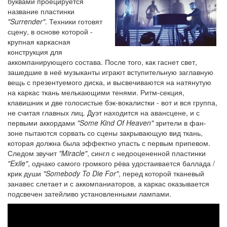
буквами проецируется
название пластинки
"Surrender"
. Техники готовят
сцену, в основе которой -
крупная каркасная
конструкция для
аккомпанирующего состава. После того, как гаснет свет,
зашедшие в неё музыканты играют вступительную заглавную
вещь с презентуемого диска, и высвечиваются на натянутую
на каркас ткань мелькающими тенями. Ритм-секция,
клавишник и две голосистые бэк-вокалистки - вот и вся группа,
не считая главных лиц. Дуэт находится на авансцене, и с
первыми аккордами
"Some Kind Of Heaven"
зрители в фан-
зоне пытаются сорвать со сцены закрывающую вид ткань,
которая должна была эффектно упасть с первым припевом.
Следом звучит
"Miracle"
, сингл с недооцененной пластинки
"Exile"
, однако самого громкого рёва удостаивается баллада /
крик души
"Somebody To Die For"
, перед которой тканевый
занавес слетает и с аккомпаниаторов, а каркас оказывается
подсвечен затейливо установленными лампами.