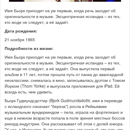
Имя Бьорк приходит на ум первым, когда речь заходит об
оригинальности в музыке. Эксцентричная исландка – из тех,
кто моде не следует, а её задаёт.
Дата рождения:
21 ноября 1965
Подробности из жизни:
Имя Бьорк приходит на ум первым, когда речь заходит об
оригинальности в музыке. Эксцентричная исландка – из тех,
кто моде не следует, а её задаёт. Она выпустила первый
альбом в 11 лет, потом прошла путь от панка до авангардной
неоклассики, снималась в кино, записывалась дуэтом с Томом
Йорком (Thom Yorke) и выпускала приложения для iPad. Ей
всегда есть, чем удивить.
Бьорк Гудмундсдоттир (Bjork Gudmundsdottir, имя в переводе
с исландского означает "береза") росла в Рейкьявике
музыкальным вундеркиндом – пела, играла на фортепиано и
еще в нежном возрасте попала в поле зрения местных боссов
рекорд-индустрии. Она рассказывает об этом с долей юмора.
"У нас, в Исландии, было радио-шоу, где каждый, кто хоть что-