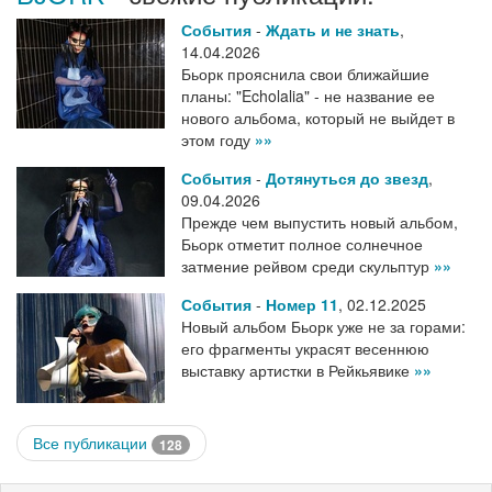
События
-
Ждать и не знать
,
14.04.2026
Бьорк прояснила свои ближайшие
планы: "Echolalia" - не название ее
нового альбома, который не выйдет в
этом году
»»
События
-
Дотянуться до звезд
,
09.04.2026
Прежде чем выпустить новый альбом,
Бьорк отметит полное солнечное
затмение рейвом среди скульптур
»»
События
-
Номер 11
,
02.12.2025
Новый альбом Бьорк уже не за горами:
его фрагменты украсят весеннюю
выставку артистки в Рейкьявике
»»
Все публикации
128