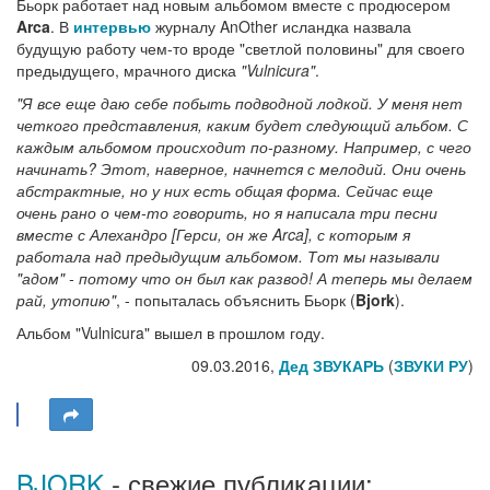
Бьорк работает над новым альбомом вместе с продюсером
Arca
. В
интервью
журналу AnOther исландка назвала
будущую работу чем-то вроде "светлой половины" для своего
предыдущего, мрачного диска
"Vulnicura"
.
"Я все еще даю себе побыть подводной лодкой. У меня нет
четкого представления, каким будет следующий альбом. С
каждым альбомом происходит по-разному. Например, с чего
начинать? Этот, наверное, начнется с мелодий. Они очень
абстрактные, но у них есть общая форма. Сейчас еще
очень рано о чем-то говорить, но я написала три песни
вместе с Алехандро [Герси, он же Arca], с которым я
работала над предыдущим альбомом. Тот мы называли
"адом" - потому что он был как развод! А теперь мы делаем
рай, утопию"
, - попыталась объяснить Бьорк (
Bjork
).
Альбом "Vulnicura" вышел в прошлом году.
09.03.2016,
Дед ЗВУКАРЬ
(
ЗВУКИ РУ
)
BJORK
- свежие публикации: