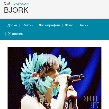
Сайт:
bjork.com
BJORK
Досье
Статьи
Дискография
Фото
Песни
Участник