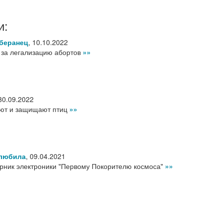
и:
беранец
,
10.10.2022
 за легализацию абортов
»»
30.09.2022
яют и защищают птиц
»»
 любила
,
09.04.2021
рник электроники "Первому Покорителю космоса"
»»