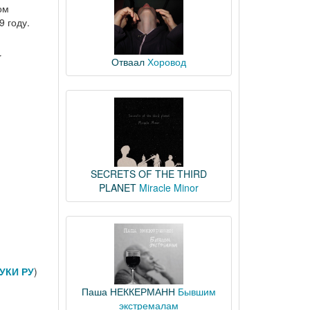
ом
9 году.
r
Отваал
Хоровод
SECRETS OF THE THIRD
PLANET
Miracle Minor
УКИ РУ
)
Паша НЕККЕРМАНН
Бывшим
экстремалам