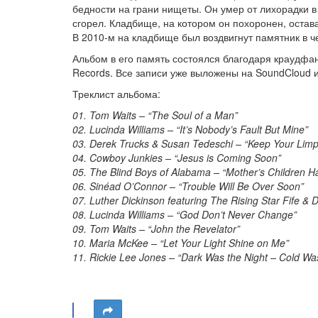
бедности на грани нищеты. Он умер от лихорадки в 
сгорел. Кладбище, на котором он похоронен, остав
В 2010-м на кладбище был воздвигнут памятник в ч
Альбом в его память состоялся благодаря краудфанд
Records. Все записи уже выложены на SoundCloud 
Треклист альбома:
01. Tom Waits – “The Soul of a Man”
02. Lucinda Williams – “It’s Nobody’s Fault But Mine”
03. Derek Trucks & Susan Tedeschi – “Keep Your Lim
04. Cowboy Junkies – “Jesus is Coming Soon”
05. The Blind Boys of Alabama – “Mother’s Children 
06. Sinéad O’Connor – “Trouble Will Be Over Soon”
07. Luther Dickinson featuring The Rising Star Fife &
08. Lucinda Williams – “God Don’t Never Change”
09. Tom Waits – “John the Revelator”
10. Maria McKee – “Let Your Light Shine on Me”
11. Rickie Lee Jones – “Dark Was the Night – Cold Wa