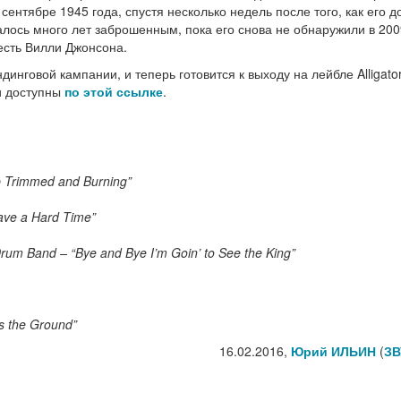
сентябре 1945 года, спустя несколько недель после того, как его д
алось много лет заброшенным, пока его снова не обнаружили в 200
есть Вилли Джонсона.
инговой кампании, и теперь готовится к выходу на лейбле Alligato
и доступны
по этой ссылке
.
p Trimmed and Burning”
Have a Hard Time”
 Drum Band – “Bye and Bye I’m Goin’ to See the King”
s the Ground”
16.02.2016,
Юрий ИЛЬИН
(
ЗВ