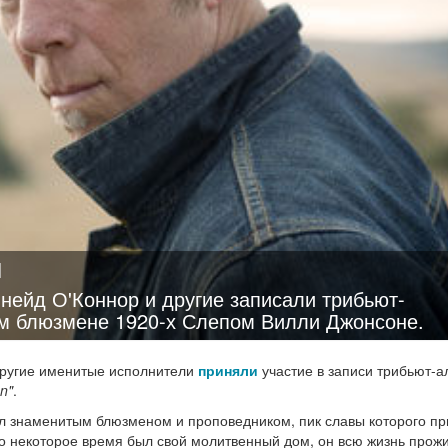
ы
нейд О'Коннор и другие записали трибьют-
ом блюзмене 1920-х Слепом Вилли Джонсоне.
другие именитые исполнители
приняли
участие в записи трибьют-
n"
.
ыл знаменитым блюзменом и проповедником, пик славы которого п
его некоторое время был свой молитвенный дом, он всю жизнь прожи