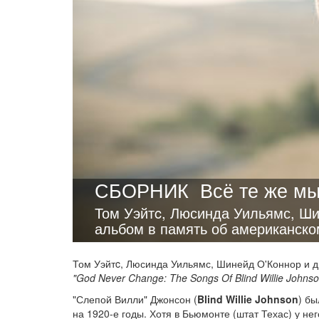
СБОРНИК
Всё те же м
Том Уэйтc, Люсинда Уильямс, Ши
альбом в память об американск
Том Уэйтc, Люсинда Уильямс, Шинейд О'Коннор и 
"God Never Change: The Songs Of Blind Willie Johnso
"Слепой Вилли" Джонсон (
Blind Willie Johnson
) б
на 1920-е годы. Хотя в Бьюмонте (штат Техас) у н