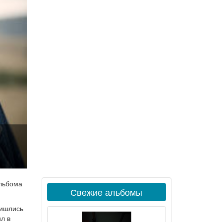
альбома
Свежие альбомы
ришлись
л в