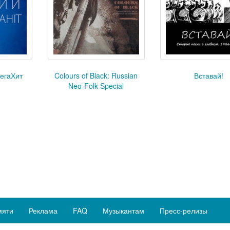
егаХит
Colours of Black: Russian
Вставай!
Neo-Folk Special
мяти
Реклама
FAQ
Музыкантам
Пресс-релизы