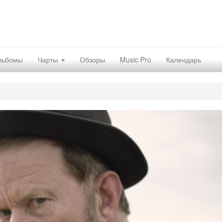
льбомы
Чарты
Обзоры
Music Pro
Календарь