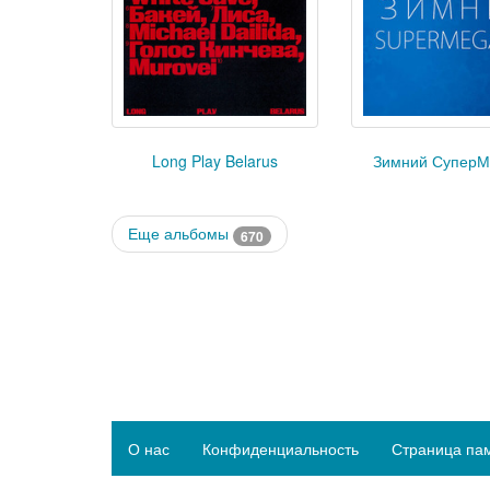
Long Play Belarus
Зимний СуперМ
Еще альбомы
670
О нас
Конфиденциальность
Страница па