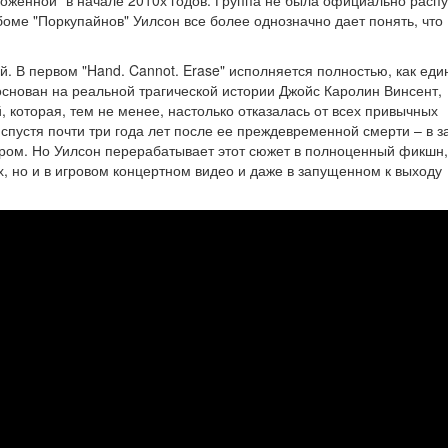
роженной" в начале 2010х годов. Группа не была официально расп
оме "Поркупайнов" Уилсон все более однозначно дает понять, что
й. В первом "Hand. Cannot. Erase" исполняется полностью, как еди
снован на реальной трагической истории Джойс Каролин Винсент,
 которая, тем не менее, настолько отказалась от всех привычных
 спустя почти три года лет после ее преждевременной смерти – в 
ром. Но Уилсон перерабатывает этот сюжет в полноценный фикшн,
, но и в игровом концертном видео и даже в запущенном к выходу