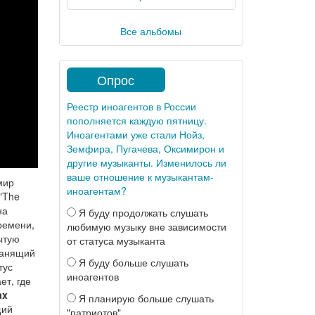
Все альбомы
Опрос
Реестр иноагентов в России
пополняется каждую пятницу.
Иноагентами уже стали Нойз,
Земфира, Пугачева, Оксимирон и
другие музыканты. Изменилось ли
ваше отношение к музыкантам-
мир
иноагентам?
"The
на
Я буду продолжать слушать
времени,
любимую музыку вне зависимости
ытую
от статуса музыканта
ранящий
Я буду больше слушать
тус
иноагентов
ет, где
ax
Я планирую больше слушать
щий
"патриотов"