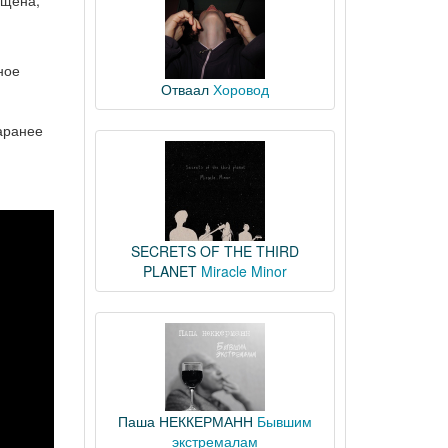
ущена,
ное
Отваал
Хоровод
заранее
SECRETS OF THE THIRD
PLANET
Miracle Minor
Паша НЕККЕРМАНН
Бывшим
экстремалам