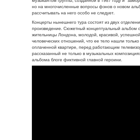
музыкантом группы, созданной в 1987 году и "замо
но на многочисленные вопросы фэнов о новом альб
рассчитывать на него особо не следует.
Концерты нынешнего тура состоят из двух отделени
произведение. Сюжетный концептуальный альбом о
жительницы Лондона, молодой, красивой, успешной,
человеческих отношений, что ее тело нашли только
оплаченной квартире, перед работающим телевизо
рассказанный не только в музыкальных композициях
альбома блоге фиктивной главной героини.