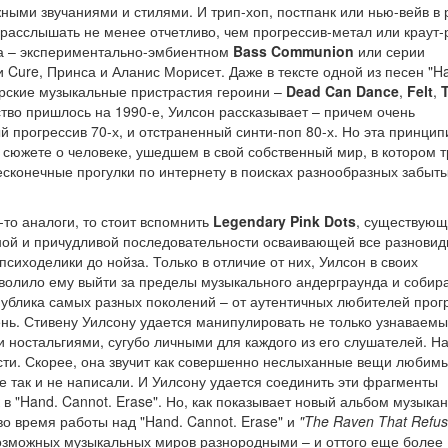
жными звучаниями и стилями. И трип-хоп, постпанк или нью-вейв в 
расслышать не менее отчетливо, чем прогрессив-метал или краут-
нта – экспериментально-эмбиентном
Bass Communion
или серии
Cure, Принса и Аланис Морисет. Даже в тексте одной из песен "H
ские музыкальные пристрастия героини –
Dead Can Dance
,
Felt
,
ство пришлось на 1990-е, Уилсон рассказывает – причем очень
й прогрессив 70-х, и отстраненный синти-поп 80-х. Но эта принци
 сюжете о человеке, ушедшем в свой собственный мир, в котором 
есконечные прогулки по интернету в поисках разнообразных забыты
-то аналоги, то стоит вспомнить
Legendary Pink Dots
, существующ
льной и причудливой последовательности осваивающей все разновид
сиходелики до нойза. Только в отличие от них, Уилсон в своих
зволило ему выйти за пределы музыкального андерграунда и собир
публика самых разных поколений – от аутентичных любителей прог
нь. Стивену Уилсону удается манипулировать не только узнаваем
ностальгиями, сугубо личными для каждого из его слушателей. На
ости. Скорее, она звучит как совершенно неслыханные вещи любимы
те так и не написали. И Уилсону удается соединить эти фрагменты
в "Hand. Cannot. Erase". Но, как показывает новый альбом музыкан
во время работы над "Hand. Cannot. Erase" и
"The Raven That Refus
возможных музыкальных миров разнородными – и оттого еще более