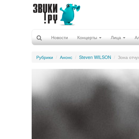
Новости
Концерты
Лица
А
Рубрики
Анонс
Steven WILSON
Зона отчу