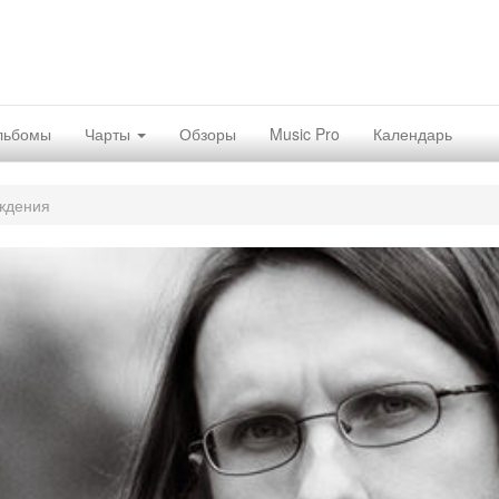
льбомы
Чарты
Обзоры
Music Pro
Календарь
ждения