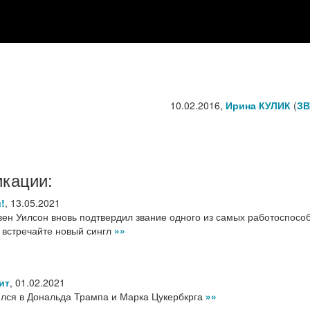
10.02.2016,
Ирина КУЛИК
(
ЗВ
икации:
!
,
13.05.2021
вен Уилсон вновь подтвердил звание одного из самых работоспосо
 встречайте новый сингл
»»
ит
,
01.02.2021
лся в Дональда Трампа и Марка Цукербкрга
»»