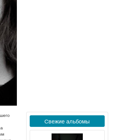
дшего
Свежие альбомы
ра
ым