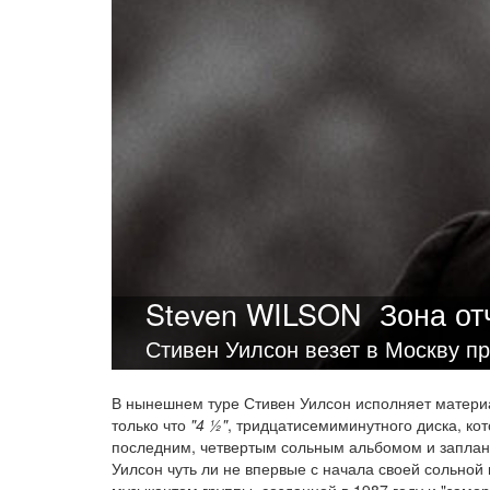
Steven WILSON
Зона о
Стивен Уилсон везет в Москву п
В нынешнем туре Стивен Уилсон исполняет матери
только что
"4 ½"
, тридцатисемиминутного диска, ко
последним, четвертым сольным альбомом и заплан
Уилсон чуть ли не впервые с начала своей сольной