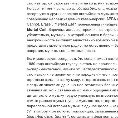
стилизатор, он работает чуть ли не со всеми возмо
Porcupine Tree и сольных альбомах Уислона можно 
говоря уже о других проектах английского музыка
совершенно непредсказуемых кавер-версий: ABBA и 
Cannot. Erase",
"Perfect Life"
перечислены тинейджер
Mortal Coil
. Впрочем, историю героини, чье отроче
убедительно, музыкой, в которой слышен и барочны
анахроничность выглядит единственно возможной в
представить включенное радио, но естественно – б
напротив, мучительно памятных песен.
Если мастерская всеядность Уилсона и имеет какие
1980 года английскую группу, в столь же произво
экспериментальной музыки от шестидесятнической п
стилизациях не ироничен и не пародиен – что и по
огромные залы по всему миру, которые заполняет 
с седыми хвостами до юных нео-готических барыше
звучаниями, но и связанными с ними ощущениями и 
цитатную, его музыку трудно упрекнуть во вторичн
самые разные вкусы) групп и музыкантов, которые 
параллельной истории музыки в единое целое – как 
½", в который он включил композиции, записанные 
Sing (And Other Stories)"
, оставить эти фрагменты 