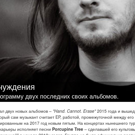
тчуждения
рограмму двух последних своих альбомов.
ал двух новых альбомов –
"Hand. Cannot. Erase"
2015 года и выше
торый сам музыкант считает EP, работой, промежуточной между его
ированным на 2017 год новым пятым. На концертах нынешнего ту
 карьеры исполняет песни
Porcupine Tree
– сделавшей его культов