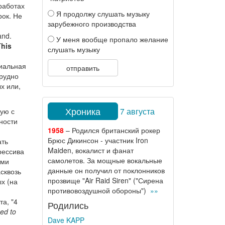
работах
Я продолжу слушать музыку
рок. Не
зарубежного производства
and.
У меня вообще пропало желание
This
слушать музыку
пиальная
отправить
трудно
х или,
Хроника
7 августа
ую с
ности
1958
– Родился британский рокер
Брюс Дикинсон - участник Iron
ать
Maiden, вокалист и фанат
рессива
самолетов. За мощные вокальные
ыми
данные он получил от поклонников
сквозь
прозвище "Air Raid Siren" ("Сирена
х (на
противовоздушной обороны")
»»
та, "4
Родились
ed to
Dave KAPP