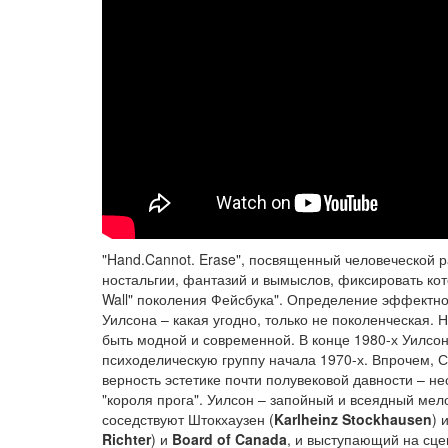
"Hand.Cannot. Erase", посвященный человеческой р
ностальгии, фантазий и вымыслов, фиксировать кот
Wall" поколения Фейсбука". Определение эффектное
Уилсона – какая угодно, только не поколенческая. 
быть модной и современной. В конце 1980-х Уилсо
психоделическую группу начала 1970-х. Впрочем, С
верность эстетике почти полувековой давности – не
"короля прога". Уилсон – запойный и всеядный мел
соседствуют Штокхаузен (
Karlheinz Stockhausen
) 
Richter
) и
Board of Canada
, и выступающий на сц