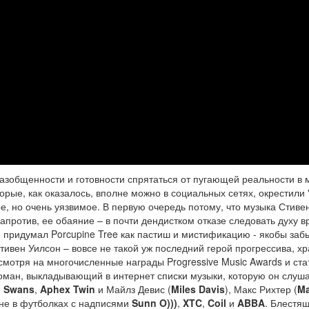
азобщенности и готовности спрятаться от пугающей реальности в 
орые, как оказалось, вполне можно в социальных сетях, окрестили 
, но очень уязвимое. В первую очередь потому, что музыка Стиве
Напротив, ее обаяние – в почти дендистком отказе следовать духу 
н придумал Porcupine Tree как пастиш и мистификацию - якобы заб
тивен Уилсон – вовсе не такой уж последний герой прогрессива, х
смотря на многочисленные награды Progressive Music Awards и ста
оман, выкладывающий в интернет списки музыки, которую он слуша
и
Swans
,
Aphex Twin
и Майлз Девис (
Miles Davis
), Макс Рихтер (
M
ене в футболках с надписями
Sunn O)))
,
XTC
,
Coil
и
ABBA
. Блестя