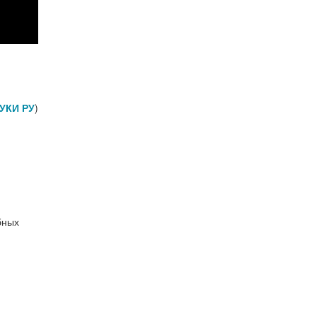
УКИ РУ
)
бных