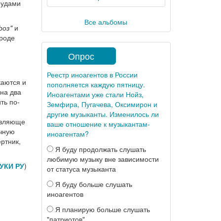
рудами
Все альбомы
фоз"
и
роде
Опрос
Реестр иноагентов в России
каются и
пополняется каждую пятницу.
 на два
Иноагентами уже стали Нойз,
ть по-
Земфира, Пугачева, Оксимирон и
другие музыканты. Изменилось ли
евляюще
ваше отношение к музыкантам-
чную
иноагентам?
ртник,
Я буду продолжать слушать
любимую музыку вне зависимости
УКИ РУ
)
от статуса музыканта
Я буду больше слушать
иноагентов
Я планирую больше слушать
"патриотов"