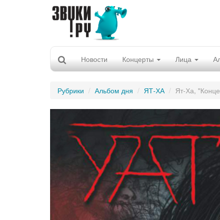
Новости
Концерты
Лица
А
Рубрики
Альбом дня
ЯТ-ХА
Ят-Ха, "Конце