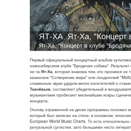
ЯТ-ХА
Ят-Ха, "Концерт 
Ят-Ха, "Концерт в клубе "Бродяч
Первый официальный концертный альбом культовой 
новосибирском клубе "Бродячая собака". Результа
не та
Ят-Ха
, которая знакома тем, кто проникся их
казанское "Сотворение мира" или лондонский "Melt
слаженные звуки ударов вилок посетителей о стака
Ткачёвым
, составляют убедительный и воодушевл
музыкантами пробегают мельчайшие искры сценичес
концерта.
Основу отраженной на диске программы положил м
который был записан на стихи, в основном, японски
European World Music Charts. То есть относитель
ритуальной суггестии, зато большими чисто литера