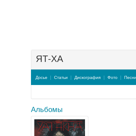
ЯТ-ХА
Досье
Статьи
Дискография
Фото
Песн
Альбомы