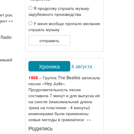
Я продолжу слушать музыку
зарубежного производства
ет рок.
дент
»»
У меня вообще пропало желание
слушать музыку
 Radio
отправить
нившей
Хроника
8 августа
1968
– Группа The Beatles записала
песню «Hey Jude».
Продолжительность песни
составила 7 минут и для выпуска её
на сингле (максимальная длина
трека на пластинке - 4 минуты)
инженерами были применены
новые методы в грамзаписи
»»
Родились