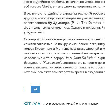
этого студийного альбома, изначально имевшего эк
всё того же Sketis, в нынешнем концертнике исполн
В отличие от студийного варианта тех же
"Я родом 
других в новосибирском концерте не участвовали и
великолепного
Лу Эдмондса
(
P.I.L., The Damned
и 
фестивальных выступлениях. Однако и привычный 
убедительно.
Со второй половины концерта начинается более при
хочется заказать ещё по кружечке. Конечно же, ни
голоса Кувезиным и Монгушем, а также древней и м
панковски лихо и грязно исполненный на гитаре па
исполнением этно-сёрфа
"In A Gada Da Vida"
на фи
брэндового
"Кожамыка"
, загнанного в концовке до
точку в вакханалии этого степного панка, в котор
который поможет вам скоротать время в ожидании 
ЯТ-ХА
- свежие публикации: