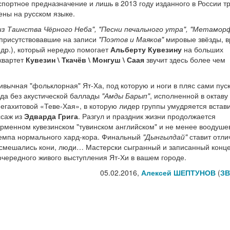
спортное предназначение и лишь в 2013 году изданного в России т
ены на русском языке.
из Таинства Чёрного Неба", "Песни печального утра", "Метамор
 присутствовавшие на записи
"Поэтов и Маяков"
мировые звёзды, в
др.), который нередко помогает
Альберту Кувезину
на больших
квартет
Кувезин \ Ткачёв \ Монгуш \ Саая
звучит здесь более чем
вычная "фольклорная" Ят-Ха, под которую и ноги в пляс сами пус
куда без акустической баллады
"Амды Барып"
, исполненной в октаву
егахитовой «Теве-Хая», в которую лидер группы умудряется встави
ссаж из
Эдварда Грига
. Разгул и праздник жизни продолжается
рменном кувезинском "тувинском английском" и не менее воодуш
 темпа нормального хард-кора. Финальный
"Дынгылдай"
ставит отли
ом смешались кони, люди… Мастерски сыгранный и записанный конце
очередного живого выступления Ят-Хи в вашем городе.
05.02.2016,
Алексей ШЕПТУНОВ
(
ЗВ