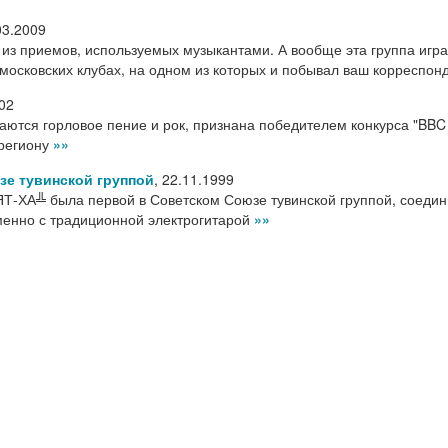
03.2009
 из приемов, используемых музыкантами. А вообще эта группа игра
московских клубах, на одном из которых и побывал ваш корреспон
02
етаются горловое пение и рок, признана победителем конкурса "BBC
 региону
»»
зе тувинской группой
,
22.11.1999
Т-ХА╩ была первой в Советском Союзе тувинской группой, соеди
менно с традиционной электрогитарой
»»