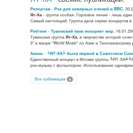
Репортаж
-
Рок для северных оленей и BBC
,
30.
Ят-Ха
- группа особая. Горловое пение - лишь один
Самый настоящий. Группа дала серию концертов в 
Рейтинг
-
Тувинский панк покоряет мир
,
16.01.20
Тувинская группа
Ят-Ха
, в творчестве которой соч
3" в жанре "World Music" по Азии и Тихоокеанскому
Анонс
-
╚ЯТ-ХА╩ была первой в Советском Сою
Единственный концерт в Москве группы ╚ЯТ-ХА╩╚Я
рок-музыку с фольклором. Использование одновре
Все публикации
4