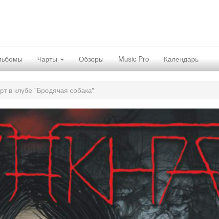
льбомы
Чарты
Обзоры
Music Pro
Календарь
рт в клубе "Бродячая собака"