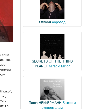
Отваал
Хоровод
а явно
их, как
SECRETS OF THE THIRD
мер,
PLANET
Miracle Minor
гением
жду
Маяки"
,
очку
ти и
Паша НЕККЕРМАНН
Бывшим
иты с
экстремалам