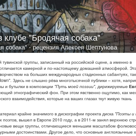
в клубе "Бродячая собака"
ая собака" - рецензия Алексея Шептунова
тувинской группы, записанный на российской сцене, а именно в
т отличается камерной и по-настоящему домашней атмосферой. Эт
 творчеством на больших международных стадионных сабантуях, так
down". Здесь не слышно рёва многотысячной публики – хотя, напри
ны и бутылки в композиции
"Путь моей поэзии"
, дирижируемые
Ев
яющий этнографический фон. При этом явственно ощутимо, как ме
кого взаимодействия, которые на ваших глазах ткут живую ткань
атериал крайне значимого в дискографии проекта диска
"Поэты и 
х поэтов, вышел в Европе 2010 году, а в 2011-м занял верхнюю стр
но новые вещи группы, отличающиеся меньшим масштабом фолковос
турными достоинствами. Другое дело, что основные англоязычные х