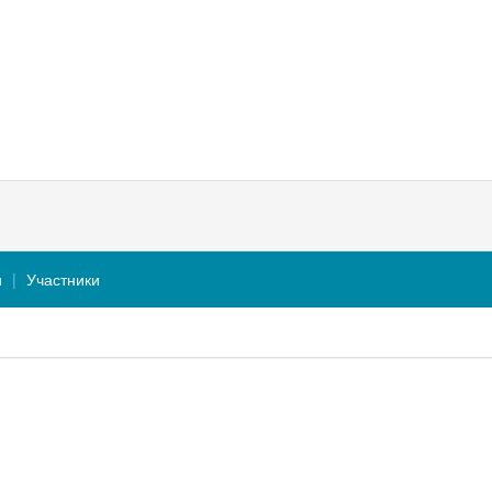
и
Участники