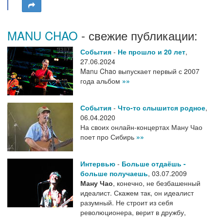
MANU CHAO
- свежие публикации:
События
-
Не прошло и 20 лет
,
27.06.2024
Manu Chao выпускает первый с 2007
года альбом
»»
События
-
Что-то слышится родное
,
06.04.2020
На своих онлайн-концертах Ману Чао
поет про Сибирь
»»
Интервью
-
Больше отдаёшь -
больше получаешь
,
03.07.2009
Ману Чао
, конечно, не безбашенный
идеалист. Скажем так, он идеалист
разумный. Не строит из себя
революционера, верит в дружбу,