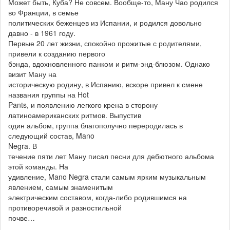
Может быть, Куба? Не совсем. Вообще-то, Ману Чао родился
во Франции, в семье
политических беженцев из Испании, и родился довольно
давно - в 1961 году.
Первые 20 лет жизни, спокойно прожитые с родителями,
привели к созданию первого
бэнда, вдохновленного панком и ритм-энд-блюзом. Однако
визит Ману на
историческую родину, в Испанию, вскоре привел к смене
названия группы на Hot
Pants, и появлению легкого крена в сторону
латиноамериканских ритмов. Выпустив
один альбом, группа благополучно переродилась в
следующий состав, Mano
Negra. В
течение пяти лет Ману писал песни для дебютного альбома
этой команды. На
удивление, Mano Negra стали самым ярким музыкальным
явлением, самым знаменитым
электрическим составом, когда-либо родившимся на
противоречивой и разностильной
почве…