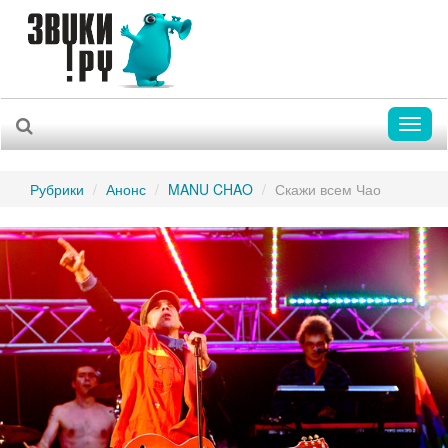
Toggl
naviga
Рубрики
Анонс
MANU CHAO
Скажи всем Чао