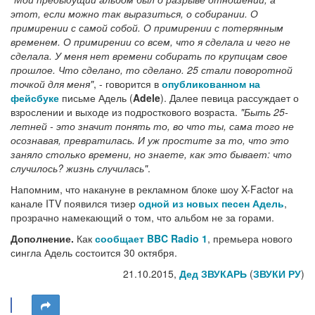
этот, если можно так выразиться, о собирании. О
примирении с самой собой. О примирении с потерянным
временем. О примирении со всем, что я сделала и чего не
сделала. У меня нет времени собирать по крупицам свое
прошлое. Что сделано, то сделано. 25 стали поворотной
точкой для меня"
, - говорится в
опубликованном на
фейсбуке
письме Адель (
Adele
). Далее певица рассуждает о
взрослении и выходе из подросткового возраста.
"Быть 25-
летней - это значит понять то, во что ты, сама того не
осознавая, превратилась. И уж простите за то, что это
заняло столько времени, но знаете, как это бывает: что
случилось? жизнь случилась"
.
Напомним, что накануне в рекламном блоке шоу X-Factor на
канале ITV появился тизер
одной из новых песен Адель
,
прозрачно намекающий о том, что альбом не за горами.
Дополнение.
Как
сообщает BBC Radio 1
, премьера нового
сингла Адель состоится 30 октября.
21.10.2015,
Дед ЗВУКАРЬ
(
ЗВУКИ РУ
)