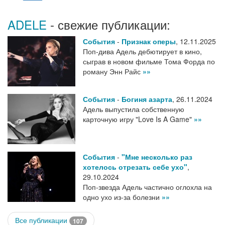
ADELE
- свежие публикации:
События
-
Признак оперы
,
12.11.2025
Поп-дива Адель дебютирует в кино,
сыграв в новом фильме Тома Форда по
роману Энн Райс
»»
События
-
Богиня азарта
,
26.11.2024
Адель выпустила собственную
карточную игру "Love Is A Game"
»»
События
-
"Мне несколько раз
хотелось отрезать себе ухо"
,
29.10.2024
Поп-звезда Адель частично оглохла на
одно ухо из-за болезни
»»
Все публикации
107