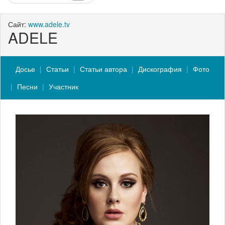
Сайт:
www.adele.tv
ADELE
Досье
Статьи
Статьи автора
Дискография
Фото
Песни
Участник