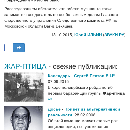
Расследованием обстоятельств гибели музыканта также
занимается следователь по особо важным делам Главного
следственного управления Следственного комитета РФ по
Московской области Вагиз Бекяшев.
13.10.2015,
Юрий ИЛЬИН
(
ЗВУКИ РУ
)
ЖАР-ПТИЦА
- свежие публикации:
Календарь
-
Сергей Пестов R.I.P.
,
07.09.2015
В ходе полицейского рейда погиб
первый барабанщик группы
Жар-птица
»»
Досье
-
Привет из альтернативной
реальности
,
28.02.2008
Об этой команде молчат старые рок-
энциклопедии, все упоминания -