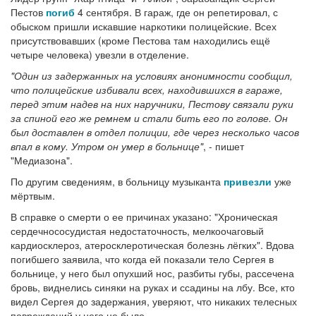
Пестов
погиб
4 сентября. В гараж, где он репетировал, с
обыском пришли искавшие наркотики полицейские. Всех
присутствовавших (кроме Пестова там находились ещё
четыре человека) увезли в отделение.
"Один из задержанных на условиях анонимности сообщил,
что полицейские избивали всех, находившихся в гараже,
перед этим надев на них наручники, Пестову связали руки
за спиной его же ремнем и стали бить его по голове. Он
был доставлен в отдел полиции, где через несколько часов
впал в кому. Утром он умер в больнице"
, - пишет
"Медиазона".
По другим сведениям, в больницу музыканта
привезли
уже
мёртвым.
В справке о смерти о ее причинах указано: "Хроническая
сердечнососудистая недостаточность, мелкоочаговый
кардиосклероз, атеросклеротическая болезнь лёгких". Вдова
погибшего заявила, что когда ей показали тело Сергея в
больнице, у него был опухший нос, разбиты губы, рассечена
бровь, виднелись синяки на руках и ссадины на лбу. Все, кто
видел Сергея до задержания, уверяют, что никаких телесных
повреждений у него не было.