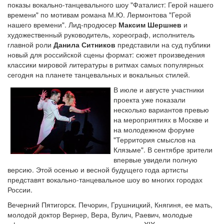
показы вокально-танцевального шоу "Фаталист: Герой нашего
времени" по мотивам романа М.Ю. Лермонтова "Герой
нашего времени". Лид-продюсер
Максим Шершнев
и
художественный руководитель, хореограф, исполнитель
главной роли
Данила Ситников
представили на суд публики
новый для российской сцены формат: сюжет произведения
классики мировой литературы в ритмах самых популярных
сегодня на планете танцевальных и вокальных стилей.
В июле и августе участники
проекта уже показали
несколько вариантов превью
на мероприятиях в Москве и
на молодежном форуме
"Территория смыслов на
Клязьме". В сентябре зрители
впервые увидели полную
версию. Этой осенью и весной будущего года артисты
представят вокально-танцевальное шоу во многих городах
России.
Вечерний Пятигорск. Печорин, Грушницкий, Княгиня, ее мать,
молодой доктор Вернер, Вера, Вулич, Раевич, молодые