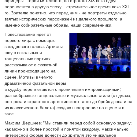
офицеры - герои мятежного, но строгого XIX века вдруг
переносятся в другую эпоху – стремительное время века XXI-
го. Зрителю понятно, что перед ним - не портреты отдельно
взятых исторических персонажей из далекого прошлого, а
именно собирательные образы, наши современники.
Повествование идет от
первого лица с помощью
закадрового голоса. Артисты
шоу в вокальных и
танцевальных партиях
рассказывают о сюжетной
линии происходящего на
сцене. Мотивы в чем-то
драматичной фатальной веры
в судьбу переплетаются с ироничными импровизациями;
разнообразные танцевальные и музыкальные стили (от джаза,
поп-рока и страстного аргентинского танго до брейк дэнса и па
из классического балета) создают настроение на сцене и в
зале.
Максим Шершнев: "Мы ставили перед собой основную задачу:
как можно в более простой и понятой каждому, максимально
интересной форме донести до зрителя это уникальное