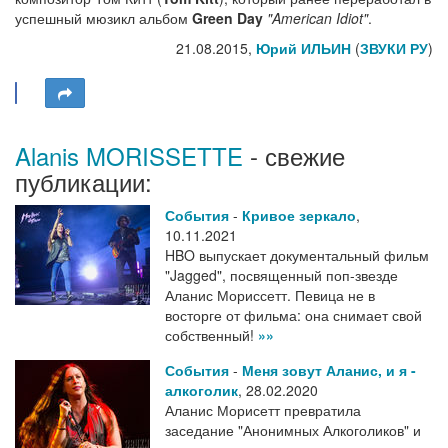
успешный мюзикл альбом
Green Day
"American Idiot"
.
21.08.2015,
Юрий ИЛЬИН
(
ЗВУКИ РУ
)
Alanis MORISSETTE
- свежие
публикации:
События
-
Кривое зеркало
,
10.11.2021
HBO выпускает документальный фильм
"Jagged", посвященный поп-звезде
Аланис Мориссетт. Певица не в
восторге от фильма: она снимает свой
собственный!
»»
События
-
Меня зовут Аланис, и я -
алкоголик
,
28.02.2020
Аланис Морисетт превратила
заседание "Анонимных Алкоголиков" и