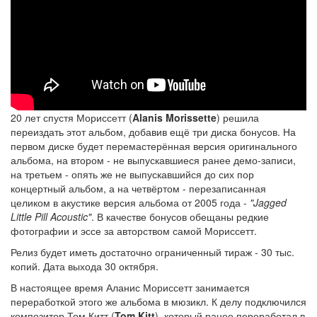
20 лет спустя Мориссетт (
Alanis Morissette
) решила
переиздать этот альбом, добавив ещё три диска бонусов. На
первом диске будет перемастерённая версия оригинального
альбома, на втором - не выпускавшиеся ранее демо-записи,
на третьем - опять же не выпускавшийся до сих пор
концертный альбом, а на четвёртом - перезаписанная
целиком в акустике версия альбома от 2005 года -
"Jagged
Little Pill Acoustic"
. В качестве бонусов обещаны редкие
фотографии и эссе за авторством самой Мориссетт.
Релиз будет иметь достаточно ограниченный тираж - 30 тыс.
копий. Дата выхода 30 октября.
В настоящее время Аланис Мориссетт занимается
переработкой этого же альбома в мюзикл. К делу подключился
композитор Том Китт (
Tom Kitt
), который ранее переработал в