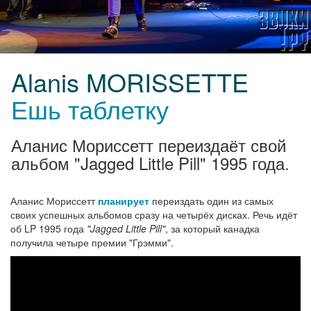
Alanis MORISSETTE
Ешь таблетку
Аланис Мориссетт переиздаёт свой
альбом "Jagged Little Pill" 1995 года.
Аланис Мориссетт
планирует
переиздать один из самых
своих успешных альбомов сразу на четырёх дисках. Речь идёт
об LP 1995 года
"Jagged Little Pill"
, за который канадка
получила четыре премии "Грэмми".