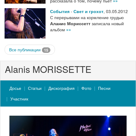
рассказала о том, почему пьет
»»
События
-
Свет и грохот
,
03.05.2012
С перерывами на кормление грудью
Аланис Мориссетт
записала новый
альбом
»»
Все публикации
15
Alanis MORISSETTE
Досье
Статьи
Дискография
Фото
Песни
Участник