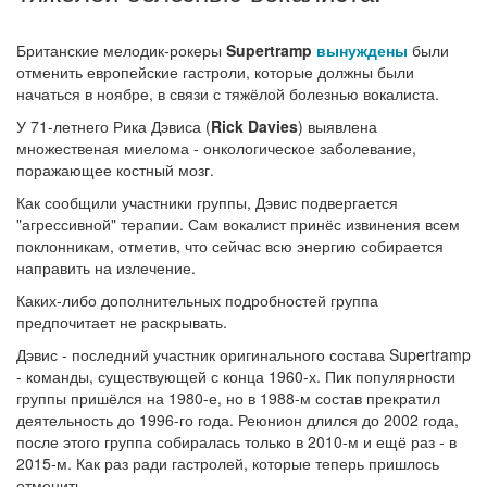
Британские мелодик-рокеры
Supertramp
вынуждены
были
отменить европейские гастроли, которые должны были
начаться в ноябре, в связи с тяжёлой болезнью вокалиста.
У 71-летнего Рика Дэвиса (
Rick Davies
) выявлена
множественая миелома - онкологическое заболевание,
поражающее костный мозг.
Как сообщили участники группы, Дэвис подвергается
"агрессивной" терапии. Сам вокалист принёс извинения всем
поклонникам, отметив, что сейчас всю энергию собирается
направить на излечение.
Каких-либо дополнительных подробностей группа
предпочитает не раскрывать.
Дэвис - последний участник оригинального состава Supertramp
- команды, существующей с конца 1960-х. Пик популярности
группы пришёлся на 1980-е, но в 1988-м состав прекратил
деятельность до 1996-го года. Реюнион длился до 2002 года,
после этого группа собиралась только в 2010-м и ещё раз - в
2015-м. Как раз ради гастролей, которые теперь пришлось
отменить.