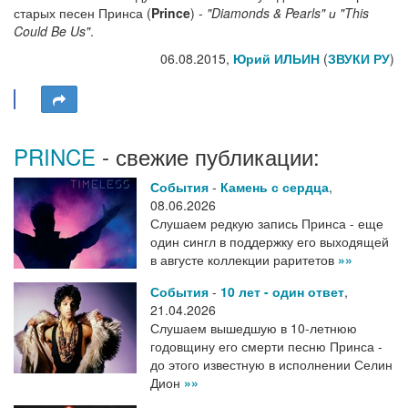
старых песен Принса (
Prince
) -
"Diamonds & Pearls" и "This
Could Be Us"
.
06.08.2015,
Юрий ИЛЬИН
(
ЗВУКИ РУ
)
PRINCE
- свежие публикации:
События
-
Камень с сердца
,
08.06.2026
Слушаем редкую запись Принса - еще
один сингл в поддержку его выходящей
в августе коллекции раритетов
»»
События
-
10 лет - один ответ
,
21.04.2026
Слушаем вышедшую в 10-летнюю
годовщину его смерти песню Принса -
до этого известную в исполнении Селин
Дион
»»