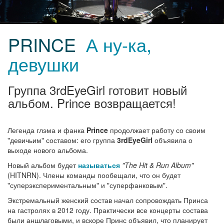
PRINCE
А ну-ка,
девушки
Группа 3rdEyeGirl готовит новый
альбом. Prince возвращается!
Легенда глэма и фанка
Prince
продолжает работу со своим
"девичьим" составом: его группа
3rdEyeGirl
объявила о
выходе нового альбома.
Новый альбом будет
называться
"The Hit & Run Album"
(HITNRN). Члены команды пообещали, что он будет
"суперэкспериментальным" и "суперфанковым".
Экстремальный женский состав начал сопровождать Принса
на гастролях в 2012 году. Практически все концерты состава
были аншлаговыми, и вскоре Принс объявил, что планирует