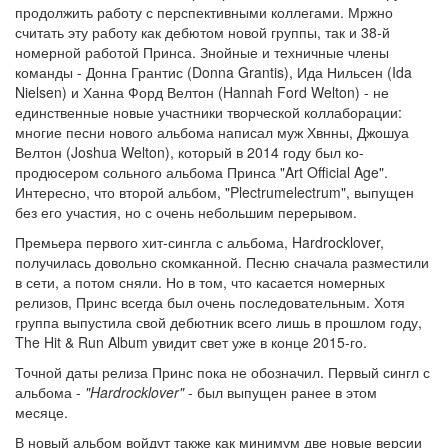
продолжить работу с перспективными коллегами. Мржно
считать эту работу как дебютом новой группы, так и 38-й
номерной работой Принса. Знойные и техничные члены
команды - Донна Грантис (Donna Grantis), Ида Нильсен (Ida
Nielsen) и Ханна Форд Велтон (Hannah Ford Welton) - не
единственные новые участники творческой коллаборации:
многие песни нового альбома написал муж Хвнны, Джошуа
Велтон (Joshua Welton), который в 2014 году был ко-
продюсером сольного альбома Принса "Art Official Age".
Интересно, что второй альбом, "Plectrumelectrum", выпущен
без его участия, но с очень небольшим перерывом.
Премьера первого хит-сингла с альбома, Hardrocklover,
получилась довольно скомканной. Песню сначала разместили
в сети, а потом сняли. Но в том, что касается номерных
релизов, Принс всегда был очень последовательным. Хотя
группа выпустила свой дебютник всего лишь в прошлом году,
The Hit & Run Album увидит свет уже в конце 2015-го.
Точной даты релиза Принс пока не обозначил. Первый сингл с
альбома -
"Hardrocklover"
- был выпущен ранее в этом
месяце.
В новый альбом войдут также как минимум две новые версии