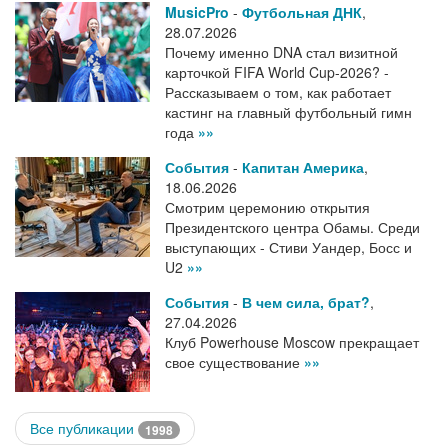
MusicPro
-
Футбольная ДНК
,
28.07.2026
Почему именно DNA стал визитной
карточкой FIFA World Cup-2026? -
Рассказываем о том, как работает
кастинг на главный футбольный гимн
года
»»
События
-
Капитан Америка
,
18.06.2026
Смотрим церемонию открытия
Президентского центра Обамы. Среди
выступающих - Стиви Уандер, Босс и
U2
»»
События
-
В чем сила, брат?
,
27.04.2026
Клуб Powerhouse Moscow прекращает
свое существование
»»
Все публикации
1998