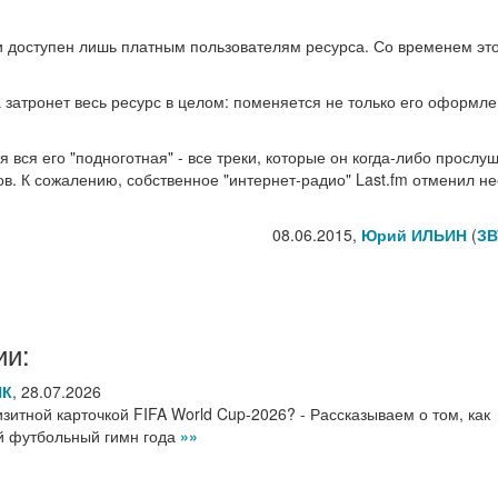
 и доступен лишь платным пользователям ресурса. Со временем эт
 затронет весь ресурс в целом: поменяется не только его оформле
вся его "подноготная" - все треки, которые он когда-либо прослу
ов. К сожалению, собственное "интернет-радио" Last.fm отменил не
08.06.2015,
Юрий ИЛЬИН
(
ЗВ
ии:
НК
,
28.07.2026
итной карточкой FIFA World Cup-2026? - Рассказываем о том, как
ый футбольный гимн года
»»