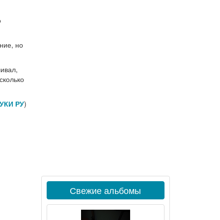
о
ние, но
шивал,
сколько
УКИ РУ
)
Свежие альбомы