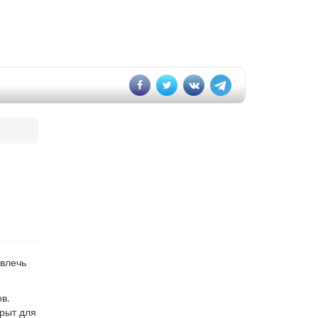
ивлечь
в.
крыт для