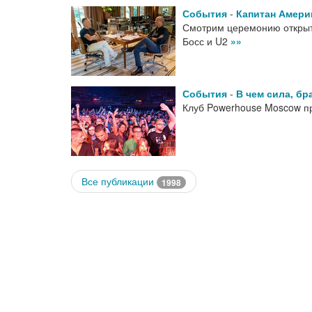
События
-
Капитан Амери
Смотрим церемонию открыт
Босс и U2
»»
События
-
В чем сила, бр
Клуб Powerhouse Moscow п
Все публикации
1998