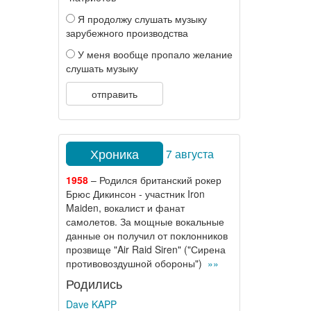
Я продолжу слушать музыку
зарубежного производства
У меня вообще пропало желание
слушать музыку
отправить
Хроника
7 августа
1958
– Родился британский рокер
Брюс Дикинсон - участник Iron
Maiden, вокалист и фанат
самолетов. За мощные вокальные
данные он получил от поклонников
прозвище "Air Raid Siren" ("Сирена
противовоздушной обороны")
»»
Родились
Dave KAPP