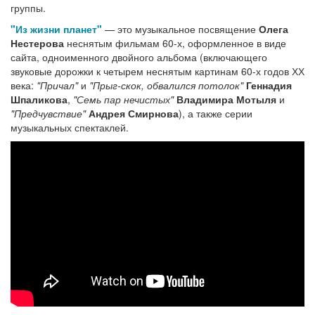
группы.
"Из жизни планет"
— это музыкальное посвящение
Олега
Нестерова
неснятым фильмам 60-х, оформленное в виде
сайта, одноименного двойного альбома (включающего
звуковые дорожки к четырем неснятым картинам 60-х годов ХХ
века:
"Причал"
и
"Прыг-скок, обвалился потолок"
Геннадия
Шпаликова
,
"Семь пар нечистых"
Владимира Мотыля
и
"Предчувствие"
Андрея Смирнова
), а также серии
музыкальных спектаклей.