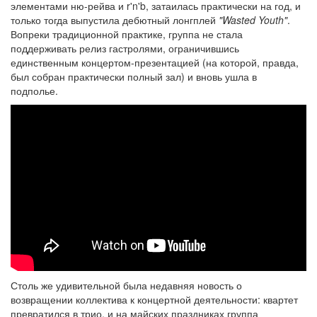
элементами ню-рейва и r'n'b, затаилась практически на год, и
только тогда выпустила дебютный лонгплей
"Wasted Youth"
.
Вопреки традиционной практике, группа не стала
поддерживать релиз гастролями, ограничившись
единственным концертом-презентацией (на которой, правда,
был собран практически полный зал) и вновь ушла в
подполье.
Столь же удивительной была недавняя новость о
возвращении коллектива к концертной деятельности: квартет
превратился в трио, и на майских праздниках группа