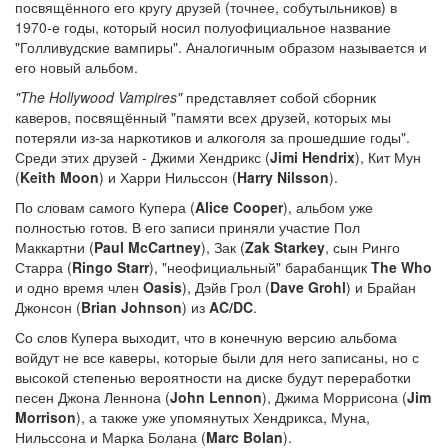
посвящённого его кругу друзей (точнее, собутыльников) в
1970-е годы, который носил полуофициальное название
"Голливудские вампиры". Аналогичным образом называется и
его новый альбом.
"The Hollywood Vampires"
представляет собой сборник
каверов, посвящённый "памяти всех друзей, которых мы
потеряли из-за наркотиков и алкоголя за прошедшие годы".
Среди этих друзей - Джими Хендрикс (
Jimi Hendrix
), Кит Мун
(
Keith Moon
) и Харри Нильссон (
Harry Nilsson
).
По словам самого Купера (
Alice Cooper
), альбом уже
полностью готов. В его записи приняли участие Пол
Маккартни (
Paul McCartney
), Зак (
Zak Starkey
, сын Ринго
Старра (
Ringo Starr
), "неофициальный" барабанщик
The Who
и одно время член
Oasis
), Дэйв Грол (
Dave Grohl
) и Брайан
Джонсон (
Brian Johnson
) из
AC/DC
.
Со слов Купера выходит, что в конечную версию альбома
войдут не все каверы, которые были для него записаны, но с
высокой степенью вероятности на диске будут переработки
песен Джона Леннона (
John Lennon
), Джима Моррисона (
Jim
Morrison
), а также уже упомянутых Хендрикса, Муна,
Нильссона и Марка Болана (
Marc Bolan
).