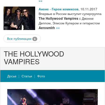
»»
Анонс
-
Герои комиксов
,
10.11.2017
Впервые в России выступит супергруппа
The Hollywood Vampires
с Джонни
Деппом, Элисом Купером и гитаристом
Aerosmith
»»
Все публикации
6
THE HOLLYWOOD
VAMPIRES
Досье
Статьи
Фото