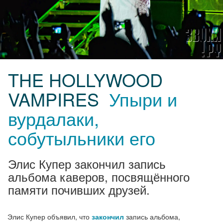
THE HOLLYWOOD
VAMPIRES
Упыри и
вурдалаки,
собутыльники его
Элис Купер закончил запись
альбома каверов, посвящённого
памяти почивших друзей.
Элис Купер объявил, что
закончил
запись альбома,