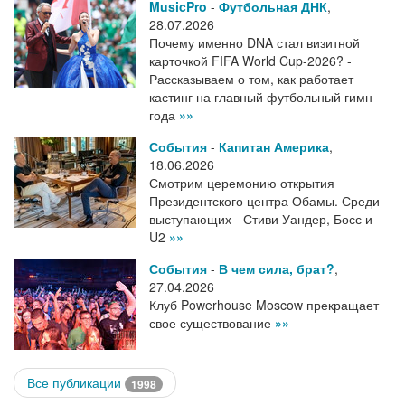
MusicPro
-
Футбольная ДНК
,
28.07.2026
Почему именно DNA стал визитной
карточкой FIFA World Cup-2026? -
Рассказываем о том, как работает
кастинг на главный футбольный гимн
года
»»
События
-
Капитан Америка
,
18.06.2026
Смотрим церемонию открытия
Президентского центра Обамы. Среди
выступающих - Стиви Уандер, Босс и
U2
»»
События
-
В чем сила, брат?
,
27.04.2026
Клуб Powerhouse Moscow прекращает
свое существование
»»
Все публикации
1998