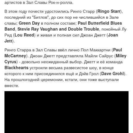
артистов в Зал Славы Рок-н-ролла.
В этом году почести удостоились Ринго Старр (
Ringo Starr
),
последний из "Битлов", до сих пор не числившийся в Зале
славы;
Green Day
в полном составе;
Paul Butterfield Blues
Band
,
Stevie Ray Vaughan and Double Trouble
, покойный Лу
Рид (
Lou Reed
) и живая и полная сил Джоан Джетт (
Joan
Jett
).
Ринго Старра в Зал Славы ввёл лично Пол Маккартни (
Paul
McCartney
). Джоан Джетт представляла Майли Сайрус (
Miley
Cyrus
) - довольно неожиданный выбор. Джетт и её команда
Blackhearts
устроили весьма развесистое шоу, в конце
которого к ним присоединился ещё и Дэйв Грол (
Dave Grohl
).
На прошлогодней церемонии, кстати, они тоже выступали
вместе.