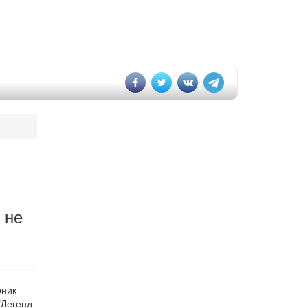
 не
рник
"Легенд