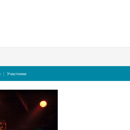
и
Участники