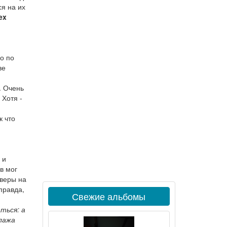
ся на их
ex
о по
ве
". Очень
 Хотя -
к что
 и
в мог
аверы на
 правда,
Свежие альбомы
ться: а
лажа