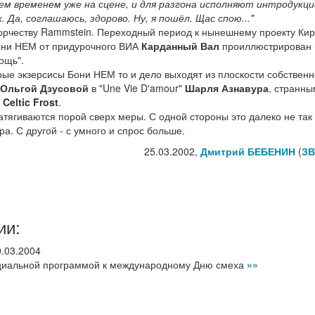
м временем уже на сцене, и для разгона исполняют интродукци
. Да, соглашаюсь, здорово. Ну, я пошёл. Щас спою..."
ворчеству Rammstein. Переходный период к нынешнему проекту Кир
 Бони НЕМ от придурочного ВИА
Карданный Вал
проиллюстрирован 
ощь".
рые экзерсисы Бони НЕМ то и дело выходят из плоскости собственн
Ольгой Дзусовой
в "Une Vie D'amour"
Шарля Азнавура
, странны
ш
Celtic Frost
.
атягиваются порой сверх меры. С одной стороны это далеко не так
а. С другой - с умного и спрос больше.
25.03.2002,
Дмитрий БЕБЕНИН
(
ЗВ
ии:
0.03.2004
циальной программой к международному Дню смеха
»»