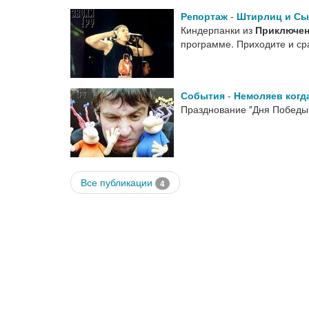
Репортаж
-
Штирлиц и С
Киндерпанки из
Приключен
программе. Приходите и ср
События
-
Немоляев когд
Празднование "Дня Победы"
Все публикации
4