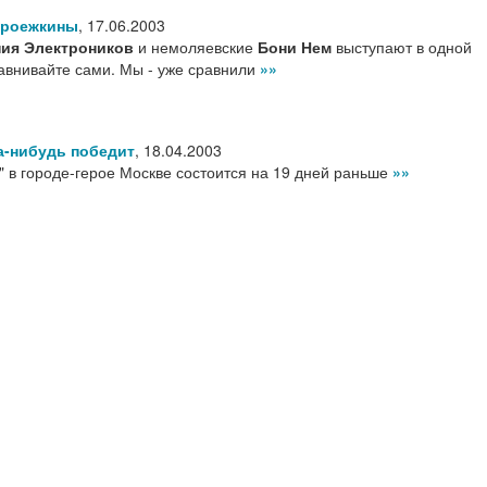
ыроежкины
,
17.06.2003
ия Электроников
и немоляевские
Бони Нем
выступают в одной
авнивайте сами. Мы - уже сравнили
»»
а-нибудь победит
,
18.04.2003
 в городе-герое Москве состоится на 19 дней раньше
»»