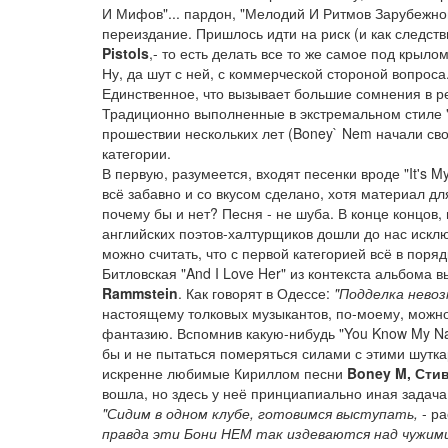
И Мифов"... пардон, "Мелодий И Ритмов Зарубежн
переиздание. Пришлось идти на риск (и как следст
Pistols
,- то есть делать все то же самое под крыл
Ну, да шут с ней, с коммерческой стороной вопроса
Единственное, что вызывает большие сомнения в ре
Традиционно выполненные в экстремальном стиле "
прошествии нескольких лет (Boney` Nem начали сво
категории.
В первую, разумеется, входят песенки вроде "It's My
всё забавно и со вкусом сделано, хотя материал д
почему бы и нет? Песня - не шуба. В конце концов
английских поэтов-халтурщиков дошли до нас иск
можно считать, что с первой категорией всё в поряд
Битловская "And I Love Her" из контекста альбома
Rammstein
. Как говорят в Одессе:
"Подделка невоз
настоящему толковых музыкантов, по-моему, можно
фантазию. Вспомнив какую-нибудь "You Know My Na
бы и не пытаться померяться силами с этими шутк
искренне любимые Кириллом песни
Boney M, Сти
вошла, но здесь у неё принциапиально иная задач
"Сидим в одном клубе, готовимся выступать,
- ра
правда эти Бони НЕМ так издеваются над чужими