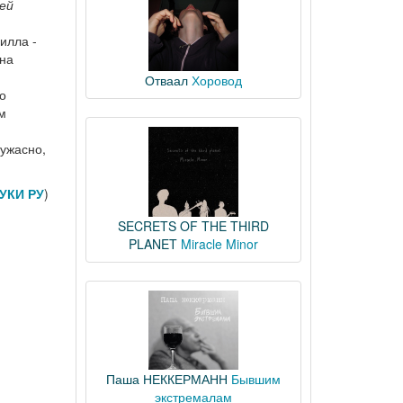
ей
илла -
на
Отваал
Хоровод
о
м
 ужасно,
УКИ РУ
)
SECRETS OF THE THIRD
PLANET
Miracle Minor
Паша НЕККЕРМАНН
Бывшим
экстремалам