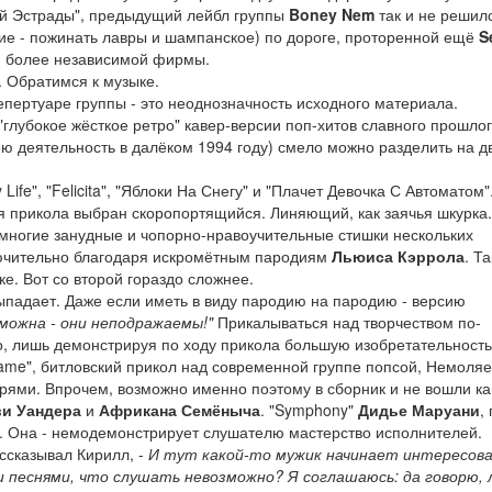
ой Эстрады", предыдущий лейбл группы
Boney Nem
так и не решил
вие - пожинать лавры и шампанское) по дороге, проторенной ещё
S
ом более независимой фирмы.
. Обратимся к музыке.
пертуаре группы - это неоднозначность исходного материала.
глубокое жёсткое ретро" кавер-версии поп-хитов славного прошлог
ю деятельность в далёком 1994 году) смело можно разделить на д
 Life", "Felicita", "Яблоки На Снегу" и "Плачет Девочка С Автоматом
ля прикола выбран скоропортящийся. Линяющий, как заячья шкурка.
, многие занудные и чопорно-нравоучительные стишки нескольких
лючительно благодаря искромётным пародиям
Льюиса Кэррола
. Та
ке. Вот со второй гораздо сложнее.
 выпадает. Даже если иметь в виду пародию на пародию - версию
можна - они неподражаемы!"
Прикалываться над творчеством по-
, лишь демонстрируя по ходу прикола большую изобретательность
me", битловский прикол над современной группе попсой, Немоляе
арями. Впрочем, возможно именно поэтому в сборник и не вошли к
ви Уандера
и
Африкана Семёныча
. "Symphony"
Дидье Маруани
,
а. Она - немодемонстрирует слушателю мастерство исполнителей.
ссказывал Кирилл, -
И тут какой-то мужик начинает интересова
 песнями, что слушать невозможно? Я соглашаюсь: да говорю, 