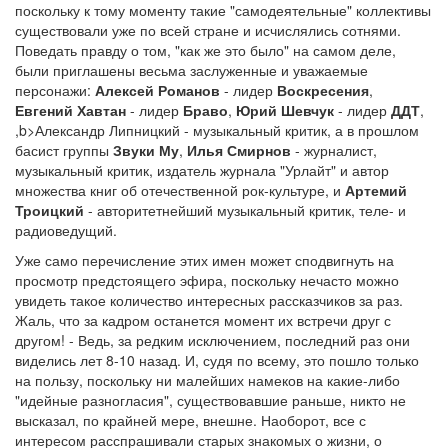
поскольку к тому моменту такие "самодеятельные" коллективы
существовали уже по всей стране и исчислялись сотнями.
Поведать правду о том, "как же это было" на самом деле,
были приглашены весьма заслуженные и уважаемые
персонажи:
Алексей Романов
- лидер
Воскресения
,
Евгений Хавтан
- лидер
Браво
,
Юрий Шевчук
- лидер
ДДТ
,
,b>Александр Липницкий - музыкальный критик, а в прошлом
басист группы
Звуки Му
,
Илья Смирнов
- журналист,
музыкальный критик, издатель журнала "Урлайт" и автор
множества книг об отечественной рок-культуре, и
Артемий
Троицкий
- авторитетнейший музыкальный критик, теле- и
радиоведущий.
Уже само перечисление этих имен может сподвигнуть на
просмотр предстоящего эфира, поскольку нечасто можно
увидеть такое количество интересных рассказчиков за раз.
Жаль, что за кадром останется момент их встречи друг с
другом! - Ведь, за редким исключением, последний раз они
виделись лет 8-10 назад. И, судя по всему, это пошло только
на пользу, поскольку ни малейших намеков на какие-либо
"идейные разногласия", существовавшие раньше, никто не
высказал, по крайней мере, внешне. Наоборот, все с
интересом расспрашивали старых знакомых о жизни, о