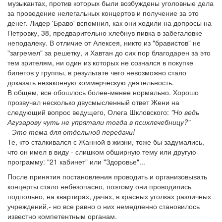
музыкантах, против которых были возбуждены уголовные дела
за проведение нелегальных концертов и получение за это
денег. Лидер 'Браво' вспомнил, как они ходили на допросы на
Петровку, 38, предварительно хлебнув пивка в забегаловке
неподалеку. В отличие от Алексея, никто из "бравистов" не
"загремел" за решетку, и Хавтан до сих пор благодарен за это
тем зрителям, ни один из которых не сознался в покупке
билетов у группы, в результате чего невозможно стало
доказать незаконную коммерческую деятельность.
В общем, все обошлось более-менее нормально. Хорошо
прозвучал несколько двусмысленный ответ Жени на
следующий вопрос ведущего, Олега Шкловского:
"Но ведь
Агузарову чуть не упрятали тогда в психлечебницу?"
-
Это тема для отдельной передачи!
Те, кто сталкивался с Жанной в жизни, тоже бы задумались,
что он имел в виду - слишком обширную тему или другую
программу: "21 кабинет" или "Здоровье"...
После принятия постановления проводить и организовывать
концерты стало небезопасно, поэтому они проводились
подпольно, на квартирах, дачах, в красных уголках различных
учреждений,- но все равно о них немедленно становилось
известно компетентным органам.