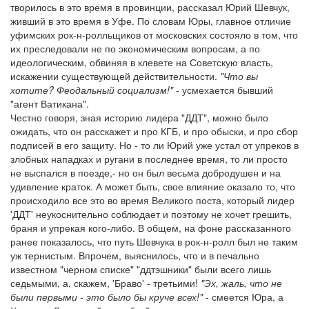
творилось в это время в провинции, рассказал Юрий Шевчук,
живший в это время в Уфе. По словам Юры, главное отличие
уфимских рок-н-ролльщиков от московских состояло в том, что
их преследовали не по экономическим вопросам, а по
идеологическим, обвиняя в клевете на Советскую власть,
искажении существующей действительности.
"Что вы
хотите? Феодальный социализм!"
- усмехается бывший
"агент Ватикана".
Честно говоря, зная историю лидера "ДДТ", можно было
ожидать, что он расскажет и про КГБ, и про обыски, и про сбор
подписей в его защиту. Но - то ли Юрий уже устал от упреков в
злобных нападках и ругани в последнее время, то ли просто
не выспался в поезде,- но он был весьма добродушен и на
удивление краток. А может быть, свое влияние оказало то, что
происходило все это во время Великого поста, который лидер
'ДДТ' неукоснительно соблюдает и поэтому не хочет грешить,
браня и упрекая кого-либо. В общем, на фоне рассказанного
ранее показалось, что путь Шевчука в рок-н-ролл был не таким
уж тернистым. Впрочем, выяснилось, что и в печально
известном "черном списке" "ддтэшники" были всего лишь
седьмыми, а, скажем, 'Браво' - третьими!
"Эх, жаль, что не
были первыми - это было бы круче всех!"
- смеется Юра, а