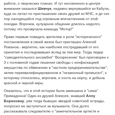
работе, о творческих планах. И тут несомненно в центре
внимания оказался
Шевчук
, недавно вернувшийся из Кабула,
куда он летал по приглашению своих друзей из МЧС, и до сих
пор находящийся под огромным впечатлением от этой
поездки. Впрочем, кулуарное общение длилось недолго,
потому что прозвучала команда "Мотор!"
Право первым поведать зрителям о роли "исторического"
постановления в своей жизни был приглашен Алексей
Романов,- вероятно, как наиболее пострадавший от его
принятия и последовавших вслед за тем мер. Тогда лидер
"самодеятельного ансамбля" 'Воскресение' был приговорен к
3 с половиной годам лишения свободы с конфискацией
имущества по обвинению в "частном предпринимательстве",
затем переквалифицированном в "незаконный промысел", к
которому относились, впрочем, и охота на нерпу, и добыча
красной и черной икры.
Оказалось, что в этой истории была замешана и "сама"
Примадонна! Один из друзей Алексея, знавший
Аллу
Борисовну
, уже тогда бывшую звездой советской эстрады,
попросил ее заступиться за музыканта. Она долго
рассказывала следователю о "замечательном артисте и