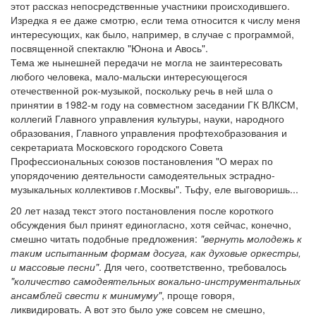
этот рассказ непосредственные участники происходившего.
Изредка я ее даже смотрю, если тема относится к числу меня
интересующих, как было, например, в случае с программой,
посвященной спектаклю "Юнона и Авось".
Тема же нынешней передачи не могла не заинтересовать
любого человека, мало-мальски интересующегося
отечественной рок-музыкой, поскольку речь в ней шла о
принятии в 1982-м году на совместном заседании ГК ВЛКСМ,
коллегий Главного управления культуры, науки, народного
образования, Главного управления профтехобразования и
секретариата Московского городского Совета
Профессиональных союзов постановления "О мерах по
упорядочению деятельности самодеятельных эстрадно-
музыкальных коллективов г.Москвы". Тьфу, еле выговоришь...
20 лет назад текст этого постановления после короткого
обсуждения был принят единогласно, хотя сейчас, конечно,
смешно читать подобные предложения:
"вернуть молодежь к
таким испытанным формам досуга, как духовые оркестры,
и массовые песни"
. Для чего, соответственно, требовалось
"количество самодеятельных вокально-инструментальных
ансамблей свести к минимуму"
, проще говоря,
ликвидировать. А вот это было уже совсем не смешно,