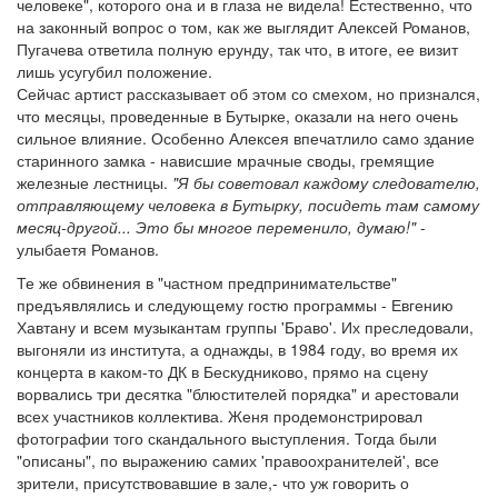
человеке", которого она и в глаза не видела! Естественно, что
на законный вопрос о том, как же выглядит Алексей Романов,
Пугачева ответила полную ерунду, так что, в итоге, ее визит
лишь усугубил положение.
Сейчас артист рассказывает об этом со смехом, но признался,
что месяцы, проведенные в Бутырке, оказали на него очень
сильное влияние. Особенно Алексея впечатлило само здание
старинного замка - нависшие мрачные своды, гремящие
железные лестницы.
"Я бы советовал каждому следователю,
отправляющему человека в Бутырку, посидеть там самому
месяц-другой... Это бы многое переменило, думаю!"
-
улыбаетя Романов.
Те же обвинения в "частном предпринимательстве"
предъявлялись и следующему гостю программы - Евгению
Хавтану и всем музыкантам группы 'Браво'. Их преследовали,
выгоняли из института, а однажды, в 1984 году, во время их
концерта в каком-то ДК в Бескудниково, прямо на сцену
ворвались три десятка "блюстителей порядка" и арестовали
всех участников коллектива. Женя продемонстрировал
фотографии того скандального выступления. Тогда были
"описаны", по выражению самих 'правоохранителей', все
зрители, присутствовавшие в зале,- что уж говорить о