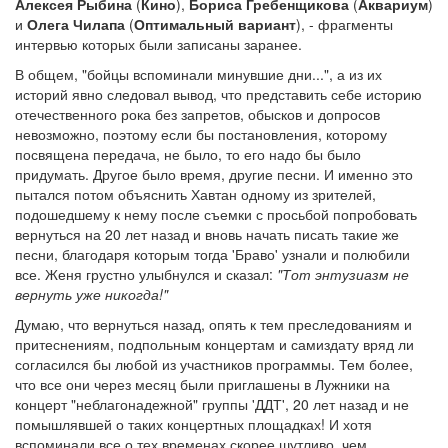
Алексея Рыбина
(
Кино
),
Бориса Гребенщикова
(
Аквариум
)
и
Олега Чилапа
(
Оптимальный вариант
), - фрагменты
интервью которых были записаны заранее.
В общем, "бойцы вспоминали минувшие дни...", а из их
историй явно следовал вывод, что представить себе историю
отечественного рока без запретов, обысков и допросов
невозможно, поэтому если бы постановления, которому
посвящена передача, не было, то его надо бы было
придумать. Другое было время, другие песни. И именно это
пытался потом объяснить Хавтан одному из зрителей,
подошедшему к нему после съемки с просьбой попробовать
вернуться на 20 лет назад и вновь начать писать такие же
песни, благодаря которым тогда 'Браво' узнали и полюбили
все. Женя грустно улыбнулся и сказал:
"Тот энтузиазм не
вернуть уже никогда!"
Думаю, что вернуться назад, опять к тем преследованиям и
притеснениям, подпольным концертам и самиздату вряд ли
согласился бы любой из участников программы. Тем более,
что все они через месяц были приглашены в Лужники на
концерт "неблагонадежной" группы 'ДДТ', 20 лет назад и не
помышлявшей о таких концертных площадках! И хотя
вспоминали все о тех временах скорее шутливо, чем