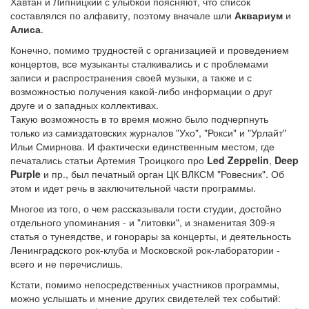
Хавтан и Липницкий с улыбкой поясняют, что список
составлялся по алфавиту, поэтому вначале шли
Аквариум
и
Алиса
.
Конечно, помимо трудностей с организацией и проведением
концертов, все музыканты сталкивались и с проблемами
записи и распространения своей музыки, а также и с
возможностью получения какой-либо информации о друг
друге и о западных коллективах.
Такую возможность в то время можно было подчерпнуть
только из самиздатовских журналов "Ухо", "Рокси" и "Урлайт"
Ильи Смирнова. И фактически единственным местом, где
печатались статьи Артемия Троицкого про
Led Zeppelin
,
Deep
Purple
и пр., был печатный орган ЦК ВЛКСМ "Ровесник". Об
этом и идет речь в заключительной части программы.
Многое из того, о чем рассказывали гости студии, достойно
отдельного упоминания - и "литовки", и знаменитая 309-я
статья о тунеядстве, и гонорары за концерты, и деятельность
Ленинградского рок-клуба и Московской рок-лаборатории -
всего и не перечислишь.
Кстати, помимо непосредственных участников программы,
можно услышать и мнение других свидетелей тех событий: