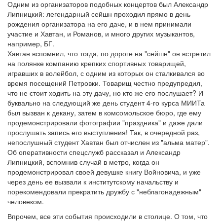
Одним из организаторов подобных концертов был Александр
Липницкий: легендарный сейшн проходил прямо в день
рождения организатора на его даче, и в нем принимали
участие и Хавтан, и Романов, и много других музыкантов,
например, БГ.
Хавтан вспомнил, что тогда, по дороге на "сейшн" он встретил
на полянке компанию крепких спортивных товарищей,
игравших в волейбол, с одним из которых он сталкивался во
время посещений Петровки. Товарищ честно предупредил,
что не стоит ходить на эту дачу, но кто же его послушает? И
буквально на следующий же день студент 4-го курса МИИТа
был вызван к декану, затем в комсомольское бюро, где ему
продемонстрировали фотографии "праздника" и даже дали
прослушать запись его выступления! Так, в очередной раз,
непослушный студент Хавтан был отчислен из "альма матер".
Об оперативности спецслужб рассказал и Александр
Липницкий, вспомнив случай в метро, когда он
продемонстрировал своей девушке книгу Войновича, и уже
через день ее вызвали к институтскому начальству и
порекомендовали прекратить дружбу с "неблагонадежным"
человеком.
Впрочем, все эти события происходили в столице. О том, что