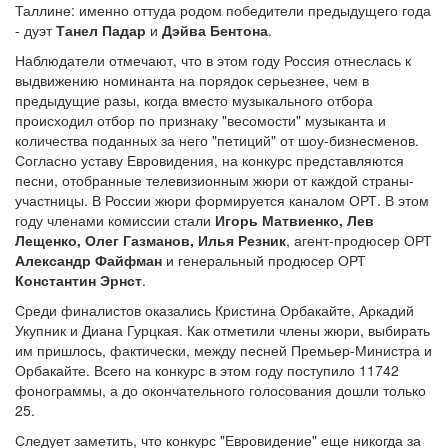
Таллине: именно оттуда родом победители предыдущего года
- дуэт
Танел Падар
и
Дэйва Бентона
.
Наблюдатели отмечают, что в этом году Россия отнеслась к
выдвижению номинанта на порядок серьезнее, чем в
предыдущие разы, когда вместо музыкального отбора
происходил отбор по признаку "весомости" музыканта и
количества поданных за него "петиций" от шоу-бизнесменов.
Согласно уставу Евровидения, на конкурс представляются
песни, отобранные телевизионным жюри от каждой страны-
участницы. В России жюри формируется каналом ОРТ. В этом
году членами комиссии стали
Игорь Матвиенко, Лев
Лещенко, Олег Газманов, Илья Резник
, агент-продюсер ОРТ
Александр Файфман
и генеральный продюсер ОРТ
Константин Эрнст
.
Среди финалистов оказались Кристина Орбакайте, Аркадий
Укупник и Диана Гурцкая. Как отметили члены жюри, выбирать
им пришлось, фактически, между песней Премьер-Министра и
Орбакайте. Всего на конкурс в этом году поступило 11742
фонограммы, а до окончательного голосования дошли только
25.
Следует заметить, что конкурс "Евровидение" еще никогда за