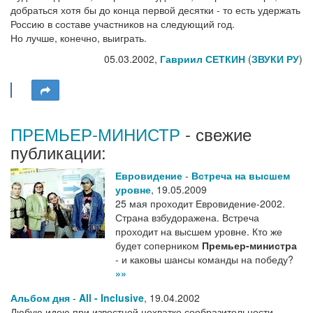
добраться хотя бы до конца первой десятки - то есть удержать
Россию в составе участников на следующий год.
Но лучше, конечно, выиграть.
05.03.2002,
Гавриил СЕТКИН
(
ЗВУКИ РУ
)
ПРЕМЬЕР-МИНИСТР
- свежие
публикации:
Евровидение
-
Встреча на высшем
уровне
,
19.05.2009
25 мая проходит Евровидение-2002.
Страна взбудоражена. Встреча
проходит на высшем уровне. Кто же
будет соперником
Премьер-министра
- и каковы шансы команды на победу?
»»
Альбом дня
-
All - Inclusive
,
19.04.2002
Любую идею при известной нехватке сообразительности