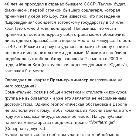
40 лет не проходил в странах бывшего СССР. Таллин будет,
фактически, первой страной бывшего соцлагеря, которая
принимает у себя это шоу. Уже известно, что проведение
"Евровидения" обойдется эстонскому государству в 50 млн.
крон (это около 3 млн. долларов). Напомним, что чести
принимать гостей конкурса у себя страна может обеспечить
лишь одним образом: заняв первое место на конкурсе. То есть
за 40 лет России ни разу не удалось поразить Европу своими
песнями и исполнительскими данными. Максимально близко
подобралась к победе
Алсу
, занявшая 2-е место в 2000-м
году, и
Маша Кац
(выступавшая под псевдонимом "Юдифь"),
занявшая 9-е место.
Оправдает ли квартет
Премьер-министр
возложенные на
него ожидания?
Сомнительно, хотя из общей эстетики и стилистики конкурса
группа не выбивается - и уже это является ее несомненным
достоинством. Однако геополитическая обстановка в Европе
не располагает к тому, чтобы команда из России заняла в этом
году хоть сколько-нибудь серьезное место. На суд публики
парни из министерства предложат песню
"Northern girl"
(Северная девушка).
Будем надеяться, что ребятам удастся, по крайней мере,