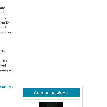
ily
.
a",
уппы.
или D-
трой
утствие
 Этот
может
oked
нцепцию
УКИ РУ
)
Свежие альбомы