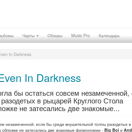
льбомы
Чарты
Обзоры
Music Pro
Календарь
ven In Darkness
Even In Darkness
огла бы остаться совсем незамеченной,
разодетых в рыцарей Круглого Стола
ожке не затесались две знакомые...
сем незамеченной, если бы среди внушительной толпы разодетых в
а обложке не затесались две знакомые физиономии -
Big Boi
и
And