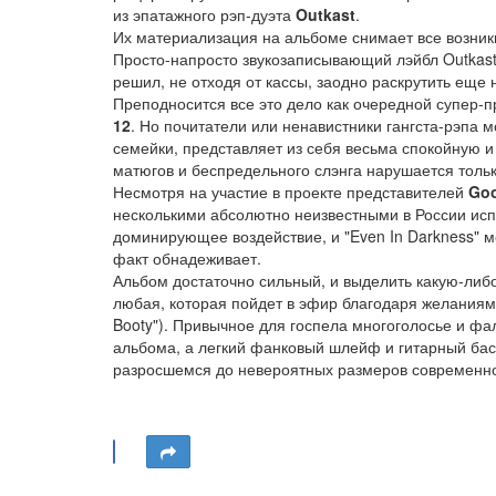
из эпатажного рэп-дуэта
Outkast
.
Их материализация на альбоме снимает все возни
Просто-напросто звукозаписывающий лэйбл Outkast,
решил, не отходя от кассы, заодно раскрутить еще 
Преподносится все это дело как очередной супер-п
12
. Но почитатели или ненавистники гангста-рэпа м
семейки, представляет из себя весьма спокойную и
матюгов и беспредельного слэнга нарушается только 
Несмотря на участие в проекте представителей
Go
несколькими абсолютно неизвестными в России исп
доминирующее воздействие, и "Even In Darkness" мо
факт обнадеживает.
Альбом достаточно сильный, и выделить какую-либ
любая, которая пойдет в эфир благодаря желаниям п
Booty"). Привычное для госпела многоголосье и ф
альбома, а легкий фанковый шлейф и гитарный ба
разросшемся до невероятных размеров современно