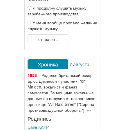
Я продолжу слушать музыку
зарубежного производства
У меня вообще пропало желание
слушать музыку
отправить
Хроника
7 августа
1958
– Родился британский рокер
Брюс Дикинсон - участник Iron
Maiden, вокалист и фанат
самолетов. За мощные вокальные
данные он получил от поклонников
прозвище "Air Raid Siren" ("Сирена
противовоздушной обороны")
»»
Родились
Dave KAPP