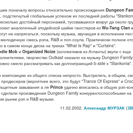
кшие поначалу вопросы относительно происхождения
Dungeon Fam
 подстегнутый глобальным успехом их последней работы "Stankoni
несколько достойный персонажей, тусовавшихся вокруг да около гр
роект аналогичный злодейской шайке гангстеров из
Wu-Tang Clan 
огут не напрягаться, поскольку музыка, звучащая в исполнении пес
 мелодичную смесь рэпа, R&B и поп-соула. Практически полное отс
в самом конце диска на треках "What Is Rap" и "Curtains".
odie Mob
и
Organized Noize
(коллективов из Атланты) вкупе с еще
олнителями, творчество Outkast оказало на музыку Dungeon Family
жно смело рассматривать как долгоиграющий b-side к "Stankonia".
о композицию из общего списка непросто. Выстрелить, в общем, с
родюсеров (вероятнее всего, это будут "Trance Of Express" и Cro
альцетные завывания а ля
Prince
удачно вписались в общую рэп-ко
с сделали произведения Dungeon Family конкурентоспособными на
м рынке рэп и R&B музыки.
11.02.2002,
Александр МУРЗАК
(
ЗВ