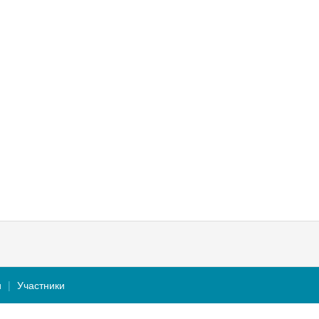
и
Участники